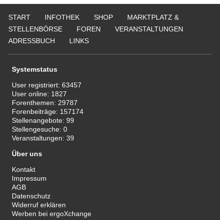
Ne
START
INFOTHEK
SHOP
MARKTPLATZ &
50
STELLENBÖRSE
FOREN
VERANSTALTUNGEN
ADRESSBUCH
LINKS
Systemstatus
User registriert:
63457
User online:
1827
Forenthemen:
29787
Forenbeiträge:
157174
Stellenangebote:
99
Stellengesuche:
0
Veranstaltungen:
39
Über uns
Kontakt
Impressum
AGB
Datenschutz
Widerruf erklären
Werben bei ergoXchange