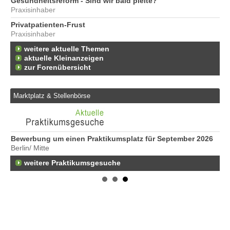
Gesundheitsreform - Sind wir bald pleite?
Praxisinhaber
Privatpatienten-Frust
Praxisinhaber
weitere aktuelle Themen
aktuelle Kleinanzeigen
zur Forenübersicht
Marktplatz & Stellenbörse
Bewerbung um einen Praktikumsplatz für September 2026
We
Berlin/ Mitte
Er
22
weitere Praktikumsgesuche
Er
25
Er
21
50
Er