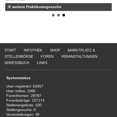
22
weitere Praktikumsgesuche
Er
25
Er
21
50
Er
Ne
START
INFOTHEK
SHOP
MARKTPLATZ &
50
STELLENBÖRSE
FOREN
VERANSTALTUNGEN
ADRESSBUCH
LINKS
Systemstatus
User registriert:
63457
User online:
1986
Forenthemen:
29787
Forenbeiträge:
157174
Stellenangebote:
100
Stellengesuche:
0
Veranstaltungen:
39