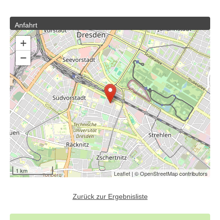
Anfahrt
+
−
1 km
Leaflet
| ©
OpenStreetMap
contributors
Zurück zur Ergebnisliste