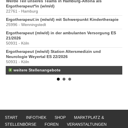
6
Werde Teil unseres Teams in Hamburg-Altona als
Er
Ergotherapeut*in (w/m/d)
20
22761 - Hamburg
Er
Ergotherapeut:in (m/w/d) mit Schwerpunkt Kindertherapie
ve
25996 - Wenningstedt
10
Ergotherapeut (m/w/d) in der ambulanten Versorgung ES
St
21/2026
Pr
50931 - Köln
40
Ergotherapeut (m/w/d) Station Altersmedizin und
Neurologie Weyertal ES 22/2026
50931 - Köln
weitere Stellenangebote
START
INFOTHEK
SHOP
MARKTPLATZ &
STELLENBÖRSE
FOREN
VERANSTALTUNGEN