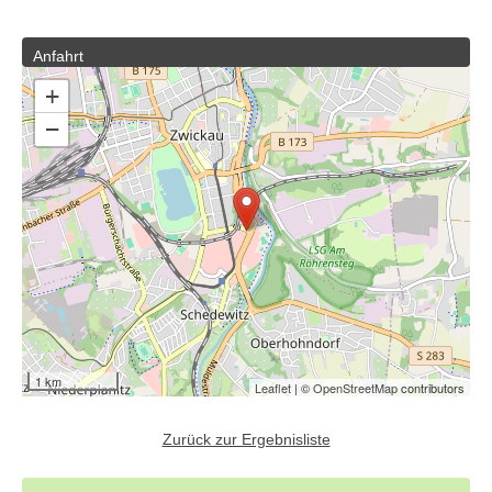
Anfahrt
+
−
1 km
Leaflet
| ©
OpenStreetMap
contributors
Zurück zur Ergebnisliste