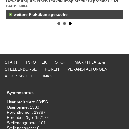
Bewerbung um einen Praktikumsplatz für September 2026
Er
Berlin/ Mitte
25
weitere Praktikumsgesuche
Er
21
50
Er
Ne
50
Er
ge
START
INFOTHEK
SHOP
MARKTPLATZ &
74
STELLENBÖRSE
FOREN
VERANSTALTUNGEN
ADRESSBUCH
LINKS
Systemstatus
User registriert:
63456
User online:
1930
Forenthemen:
29787
Forenbeiträge:
157174
Stellenangebote:
101
Stellengesuche:
0