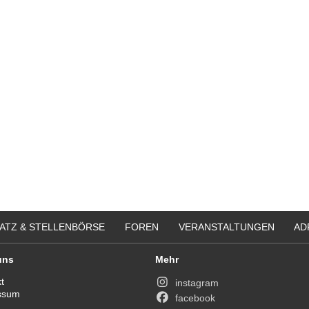
itere Praktikumsgesuche
Ergotherapeut (m/w/d) in der ambul
Versorgung ES 21/2026
50931 - Köln
Ergotherapeut (m/w/d) Station
Altersmedizin und Neurologie Weye
ES 22/2026
50931 - Köln
Ergotherapeut*in (m/w/d) zur Erwei
unseres Teams gesucht
74731 - Walldürn
weitere Stellenangebote
ATZ & STELLENBÖRSE
FOREN
VERANSTALTUNGEN
AD
uns
Mehr
t
instagram
ssum
facebook