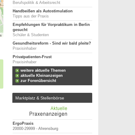
Berufspolitik & Arbeitsrecht
Handbeißen als Autostimulation
Tipps aus der Praxis
Empfehlungen für Vorpraktikum in Berlin
gesucht
rs
Schüler & Studenten
Gesundheitsreform - Sind wir bald pleite?
Praxisinhaber
Privatpatienten-Frust
Praxisinhaber
weitere aktuelle Themen
aktuelle Kleinanzeigen
zur Forenübersicht
Marktplatz & Stellenbörse
erpunkt
ErgoPraxis
Bewerbung um einen P
20000-29999 - Ahrensburg
September 2026
Berlin/ Mitte