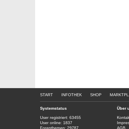
we
START
INFOTHEK
SHOP
MARKTPL
Systemstatus
Über 
User registriert:
63455
Kontak
User online:
1837
Impre
Forenthemen:
29787
AGB