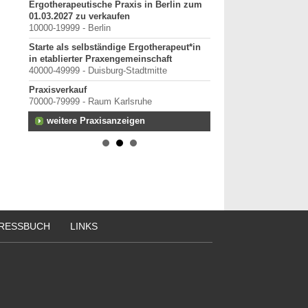
Ergotherapeutische Praxis in Berlin zum
anten
01.03.2027 zu verkaufen
weitere Praktiku
10000-19999 - Berlin
Starte als selbständige Ergotherapeut*in
in etablierter Praxengemeinschaft
rtal
40000-49999 - Duisburg-Stadtmitte
Praxisverkauf
70000-79999 - Raum Karlsruhe
terung
weitere Praxisanzeigen
RESSBUCH
LINKS