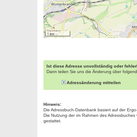
1 km
Ist diese Adresse unvollständig oder fehle
Dann teilen Sie uns die Änderung über folgend
Adressänderung mitteilen
Hinweis:
Die Adressbuch-Datenbank basiert auf der Ergo
Die Nutzung der im Rahmen des Adressbuches ver
gestattet.
Bewer
Septe
Berlin/