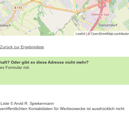
Leaflet
| ©
OpenStreetMap
contributo
Zurück zur Ergebnisliste
rhaft? Oder gibt es diese Adresse nicht mehr?
es Formular mit.
-Liste © Arvid R. Spiekermann
öffentlichten Kontaktdaten für Werbezwecke ist ausdrücklich nicht
bung um einen Praktikumsplatz für
Ergotherapeut:in (m/w/d) mit Schw
mber 2026
Kindertherapie
 Mitte
25996 - Wenningstedt