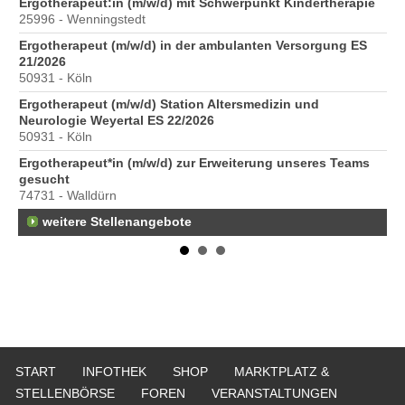
6
Ergotherapeut:in (m/w/d) mit Schwerpunkt Kindertherapie
Er
25996 - Wenningstedt
20
Ergotherapeut (m/w/d) in der ambulanten Versorgung ES
Er
21/2026
ve
50931 - Köln
10
Ergotherapeut (m/w/d) Station Altersmedizin und
St
Neurologie Weyertal ES 22/2026
Pr
50931 - Köln
40
Ergotherapeut*in (m/w/d) zur Erweiterung unseres Teams
Pr
gesucht
70
74731 - Walldürn
weitere Stellenangebote
START
INFOTHEK
SHOP
MARKTPLATZ &
STELLENBÖRSE
FOREN
VERANSTALTUNGEN