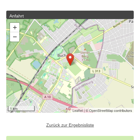
Anfahrt
+
−
1 km
Leaflet
| ©
OpenStreetMap
contributors
Zurück zur Ergebnisliste