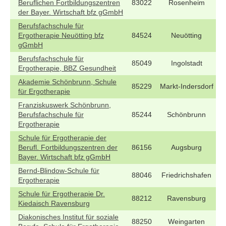
Beruflichen Fortbildungszentren
83022
Rosenheim
der Bayer. Wirtschaft bfz gGmbH
Berufsfachschule für
Ergotherapie Neuötting bfz
84524
Neuötting
gGmbH
Berufsfachschule für
85049
Ingolstadt
Ergotherapie, BBZ Gesundheit
Akademie Schönbrunn, Schule
85229
Markt-Indersdorf
für Ergotherapie
Franziskuswerk Schönbrunn,
Berufsfachschule für
85244
Schönbrunn
Ergotherapie
Schule für Ergotherapie der
Berufl. Fortbildungszentren der
86156
Augsburg
Bayer. Wirtschaft bfz gGmbH
Bernd-Blindow-Schule für
88046
Friedrichshafen
Ergotherapie
Schule für Ergotherapie Dr.
88212
Ravensburg
Kiedaisch Ravensburg
Diakonisches Institut für soziale
88250
Weingarten