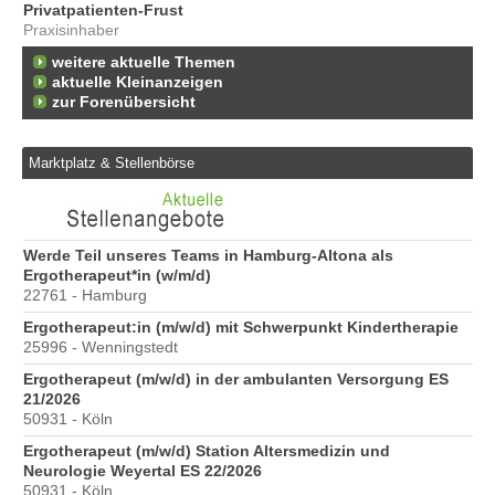
Privatpatienten-Frust
Praxisinhaber
weitere aktuelle Themen
aktuelle Kleinanzeigen
zur Forenübersicht
Marktplatz & Stellenbörse
6
Werde Teil unseres Teams in Hamburg-Altona als
Er
Ergotherapeut*in (w/m/d)
20
22761 - Hamburg
Er
Ergotherapeut:in (m/w/d) mit Schwerpunkt Kindertherapie
ve
25996 - Wenningstedt
10
Ergotherapeut (m/w/d) in der ambulanten Versorgung ES
St
21/2026
Pr
50931 - Köln
40
Ergotherapeut (m/w/d) Station Altersmedizin und
Neurologie Weyertal ES 22/2026
50931 - Köln