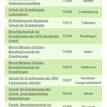
71394
Stetten
Heilerziehungspflege
Schule für Ergotherapie
71638
Ludwigsburg
Ludwigsburg
IB Medizinische Akademie,
72072
Tübingen
Schule für Ergotherapie
Berufsfachschule für
Ergotherapie der VHS Reutlingen
72764
Reutlingen
GmbH
Bernd-Blindow-Schulen,
Berufsfachschule für
73430
Aalen
Ergotherapie
Bernd-Blindow-Schulen,
Berufsfachschule für
74072
Heilbronn
Ergotherapie
Schule für Ergotherapie der SRH
Karlsbad-
76307
Fachschulen gGmbH
Langensteinbach
Schule für Ergotherapie des
Christl. Jugenddorfwerkes
76744
Wörth
Maximiliansau
Parität. Berufsfachschule für
77756
Hausach