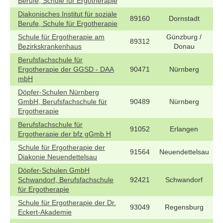
Berufe, Schule für Ergotherapie
Diakonisches Institut für soziale
89160
Dornstadt
Berufe, Schule für Ergotherapie
Schule für Ergotherapie am
Günzburg /
89312
Bezirkskrankenhaus
Donau
Berufsfachschule für
Ergotherapie der GGSD - DAA
90471
Nürnberg
mbH
Döpfer-Schulen Nürnberg
GmbH, Berufsfachschule für
90489
Nürnberg
Ergotherapie
Berufsfachschule für
91052
Erlangen
Ergotherapie der bfz gGmb H
Schule für Ergotherapie der
91564
Neuendettelsau
Diakonie Neuendettelsau
Döpfer-Schulen GmbH
Schwandorf, Berufsfachschule
92421
Schwandorf
für Ergotherapie
Schule für Ergotherapie der Dr.
93049
Regensburg
Eckert-Akademie