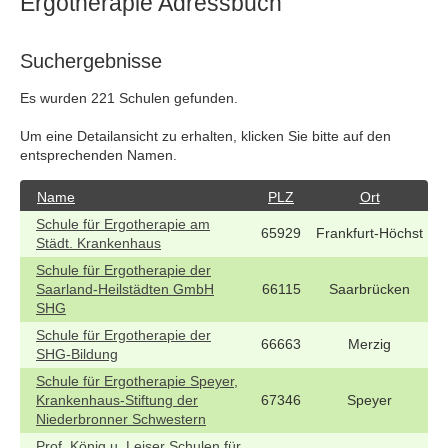
Ergotherapie Adressbuch
Suchergebnisse
Es wurden 221 Schulen gefunden.
Um eine Detailansicht zu erhalten, klicken Sie bitte auf den
entsprechenden Namen.
Name
PLZ
Ort
Schule für Ergotherapie am
65929
Frankfurt-Höchst
Städt. Krankenhaus
Schule für Ergotherapie der
Saarland-Heilstädten GmbH
66115
Saarbrücken
SHG
Schule für Ergotherapie der
66663
Merzig
SHG-Bildung
Schule für Ergotherapie Speyer,
Krankenhaus-Stiftung der
67346
Speyer
Niederbronner Schwestern
Prof. König u. Leiser Schulen für