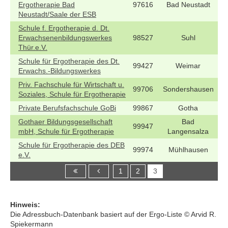
Ergotherapie Bad
97616
Bad Neustadt
Neustadt/Saale der ESB
Schule f. Ergotherapie d. Dt.
Erwachsenenbildungswerkes
98527
Suhl
Thür.e.V.
Schule für Ergotherapie des Dt.
99427
Weimar
Erwachs.-Bildungswerkes
Priv. Fachschule für Wirtschaft u.
99706
Sondershausen
Soziales, Schule für Ergotherapie
Private Berufsfachschule GoBi
99867
Gotha
Gothaer Bildungsgesellschaft
Bad
99947
mbH, Schule für Ergotherapie
Langensalza
Schule für Ergotherapie des DEB
99974
Mühlhausen
e.V.
1
2
3
Hinweis:
Die Adressbuch-Datenbank basiert auf der Ergo-Liste © Arvid R.
Spiekermann