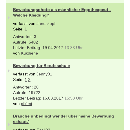
Bewerbungsphoto als männlicher Ergotheapeut -
Welche Kleidung?
verfasst von
Januskopf
Seite:
1
3
5402
19.04.2017
13:33 Uhr
von
Kukdiehe
Bewerbung für Berufsschule
verfasst von
Jenny91
Seite:
1
2
20
19722
16.03.2017
15:58 Uhr
von
pflümi
Brauche unbedingt wer der über meine Bewerbung
schaut:)
verfasst von
Feeli92