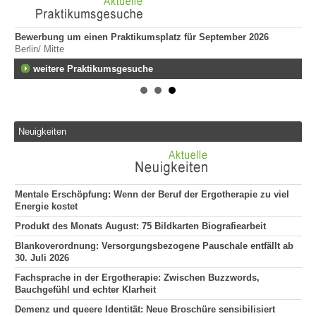
Bewerbung um einen Praktikumsplatz für September 2026
Er
Berlin/ Mitte
ge
747
fen
weitere Praktikumsgesuche
Er
Tei
20
Er
Neuigkeiten
292
Att
135
Mentale Erschöpfung: Wenn der Beruf der Ergotherapie zu viel
Energie kostet
Produkt des Monats August: 75 Bildkarten Biografiearbeit
Blankoverordnung: Versorgungsbezogene Pauschale entfällt ab
30. Juli 2026
Fachsprache in der Ergotherapie: Zwischen Buzzwords,
Bauchgefühl und echter Klarheit
Demenz und queere Identität: Neue Broschüre sensibilisiert