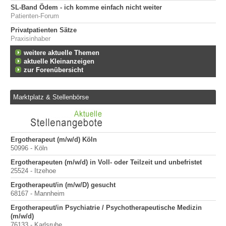
SL-Band Ödem - ich komme einfach nicht weiter
Patienten-Forum
Privatpatienten Sätze
Praxisinhaber
weitere aktuelle Themen
aktuelle Kleinanzeigen
zur Forenübersicht
Marktplatz & Stellenbörse
Ergotherapeut (m/w/d) Köln
Er
50996 - Köln
200
Ergotherapeuten (m/w/d) in Voll- oder Teilzeit und unbefristet
Er
25524 - Itzehoe
100
Ergotherapeut/in (m/w/D) gesucht
Sta
68167 - Mannheim
Pr
400
Ergotherapeut/in Psychiatrie / Psychotherapeutische Medizin
(m/w/d)
Pr
76133 - Karlsruhe
70