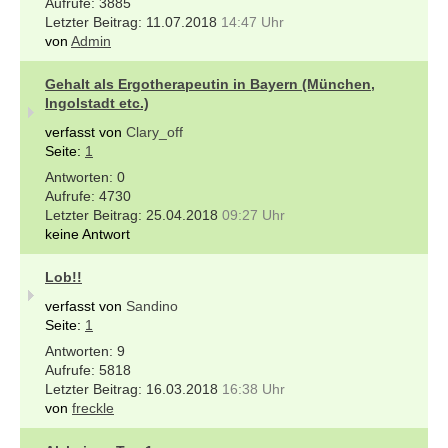
3885
11.07.2018
14:47 Uhr
von
Admin
Gehalt als Ergotherapeutin in Bayern (München,
Ingolstadt etc.)
verfasst von
Clary_off
Seite:
1
0
4730
25.04.2018
09:27 Uhr
keine Antwort
Lob!!
verfasst von
Sandino
Seite:
1
9
5818
16.03.2018
16:38 Uhr
von
freckle