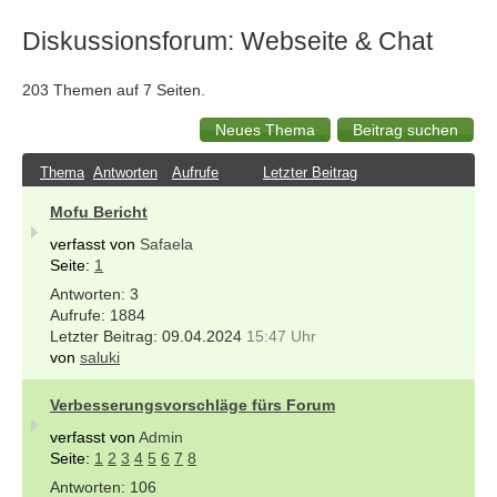
Diskussionsforum: Webseite & Chat
203 Themen auf 7 Seiten.
Thema
Antworten
Aufrufe
Letzter Beitrag
Mofu Bericht
verfasst von
Safaela
Seite:
1
3
1884
09.04.2024
15:47 Uhr
von
saluki
Verbesserungsvorschläge fürs Forum
verfasst von
Admin
Seite:
1
2
3
4
5
6
7
8
106