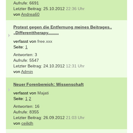
6691
25.10.2012
22:36 Uhr
von
Andrea60
Protest gegen die Entfernung meines Beitrages..
„Differenttherapy.........
verfasst von
free.xxx
Seite:
1
3
5547
24.10.2012
12:31 Uhr
von
Admin
Neuer Forenbereich: Wissenschaft
verfasst von
Majati
Seite:
1
2
16
8355
26.09.2012
21:03 Uhr
von
ceilidh