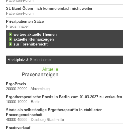
Patienten-Forum
SL-Band Ödem - ich komme einfach nicht weiter
Patienten-Forum
Privatpatienten Sätze
Praxisinhaber
weitere aktuelle Themen
aktuelle Kleinanzeigen
zur Forenübersicht
Marktplatz & Stellenbörse
ErgoPraxis
Be
20000-29999 - Ahrensburg
Ber
Ergotherapeutische Praxis in Berlin zum 01.03.2027 zu verkaufen
in
10000-19999 - Berlin
Starte als selbständige Ergotherapeut*in in etablierter
Praxengemeinschaft
40000-49999 - Duisburg-Stadtmitte
Praxisverkauf