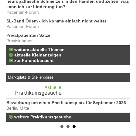
neuropathische Schmerzen in den Händen und Zehen, was
kann ich zur Linderung tun?
Patienten-Forum
SL-Band Ödem - ich komme einfach nicht weiter
Patienten-Forum
Privatpatienten Sätze
Praxisinhaber
weitere aktuelle Themen
aktuelle Kleinanzeigen
zur Forenübersicht
Marktplatz & Stellenbörse
Bewerbung um einen Praktikumsplatz für September 2026
Er
Berlin/ Mitte
25
weitere Praktikumsgesuche
Er
21
50