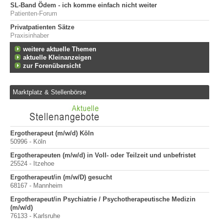
SL-Band Ödem - ich komme einfach nicht weiter
Patienten-Forum
Privatpatienten Sätze
Praxisinhaber
weitere aktuelle Themen
aktuelle Kleinanzeigen
zur Forenübersicht
Marktplatz & Stellenbörse
Ergotherapeut (m/w/d) Köln
Er
50996 - Köln
200
Ergotherapeuten (m/w/d) in Voll- oder Teilzeit und unbefristet
Er
25524 - Itzehoe
100
Ergotherapeut/in (m/w/D) gesucht
Sta
68167 - Mannheim
Pr
400
Ergotherapeut/in Psychiatrie / Psychotherapeutische Medizin
(m/w/d)
Pr
76133 - Karlsruhe
70