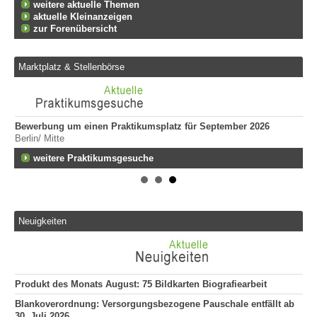
weitere aktuelle Themen
aktuelle Kleinanzeigen
zur Forenübersicht
Marktplatz & Stellenbörse
Bewerbung um einen Praktikumsplatz für September 2026
Er
Berlin/ Mitte
509
fen
weitere Praktikumsgesuche
Erg
255
Er
68
Neuigkeiten
Er
(m
761
Produkt des Monats August: 75 Bildkarten Biografiearbeit
Blankoverordnung: Versorgungsbezogene Pauschale entfällt ab
30. Juli 2026