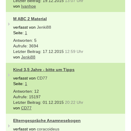
19.12.2015
13:07 Uhr
von
Ivanhoe
M ABC 2 Material
verfasst von
Jenki88
Seite:
1
5
3694
17.12.2015
12:59 Uhr
von
Jenki88
Kind 3,5 Jahre - bitte um Tipps
verfasst von
CD77
Seite:
1
12
15197
01.12.2015
20:22 Uhr
von
CD77
Elterngespräche Anamnesebogen
verfasst von
coracoideus