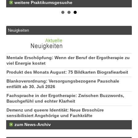
weitere Praktikumsgesuche
Er
25
Er
21
Neuigkeiten
50
Er
Ne
50
Mentale Erschöpfung: Wenn der Beruf der Ergotherapie zu
viel Energie kostet
Produkt des Monats August: 75 Bildkarten Biografiearbeit
Blankoverordnung: Versorgungsbezogene Pauschale
entfällt ab 30. Juli 2026
Fachsprache in der Ergotherapie: Zwischen Buzzwords,
Bauchgefühl und echter Klarheit
Demenz und queere Identität: Neue Broschüre
sensibilisiert Angehörige und Fachkräfte
zum News-Archiv