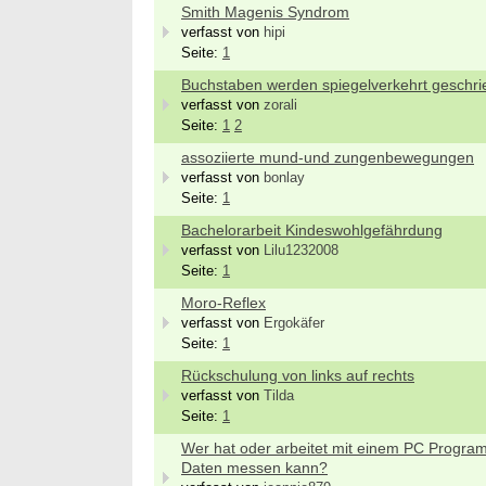
Smith Magenis Syndrom
verfasst von
hipi
Seite:
1
Buchstaben werden spiegelverkehrt geschr
verfasst von
zorali
Seite:
1
2
assoziierte mund-und zungenbewegungen
verfasst von
bonlay
Seite:
1
Bachelorarbeit Kindeswohlgefährdung
verfasst von
Lilu1232008
Seite:
1
Moro-Reflex
verfasst von
Ergokäfer
Seite:
1
Rückschulung von links auf rechts
verfasst von
Tilda
Seite:
1
Wer hat oder arbeitet mit einem PC Progr
Daten messen kann?