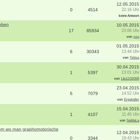
25996 - Wenningstedt
12.05.2015
0
4514
Ergotherapeut (m/w/d) in der ambul
22:16 Uhr
Versorgung ES 21/2026
keine Antwort
50931 - Köln
ieben
10.05.2015
Ergotherapeut (m/w/d) Station
17
85934
23:06 Uhr
Altersmedizin und Neurologie Weye
von
xxu
ES 22/2026
50931 - Köln
01.05.2015
6
30343
13:44 Uhr
weitere Stellenangebote
von
Tekka
30.04.2015
1
5397
13:01 Uhr
von
Lilu1232008
23.04.2015
5
7079
14:52 Uhr
von
Ergokäfer
15.04.2015
1
4107
11:45 Uhr
von
SaMaLa
amm wo man graphomotorische
12.04.2015
0
3344
19:43 Uhr