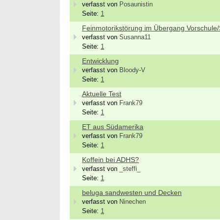
verfasst von
Posaunistin
Seite:
1
Feinmotorikstörung im Übergang Vorschule/
verfasst von
Susanna11
Seite:
1
Entwicklung
verfasst von
Bloody-V
Seite:
1
Aktuelle Test
verfasst von
Frank79
Seite:
1
ET aus Südamerika
verfasst von
Frank79
Seite:
1
Koffein bei ADHS?
verfasst von
_steffi_
Bewer
Seite:
1
Septe
Berlin/
beluga sandwesten und Decken
verfasst von
Ninechen
we
Seite:
1