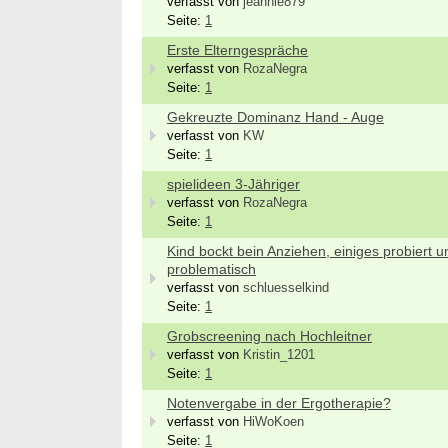
verfasst von
jeannie879
Seite:
1
Erste Elterngespräche
verfasst von
RozaNegra
Seite:
1
Gekreuzte Dominanz Hand - Auge
verfasst von
KW
Seite:
1
spielideen 3-Jähriger
verfasst von
RozaNegra
Seite:
1
Kind bockt bein Anziehen, einiges probiert 
problematisch
verfasst von
schluesselkind
Seite:
1
Grobscreening nach Hochleitner
verfasst von
Kristin_1201
Seite:
1
Notenvergabe in der Ergotherapie?
verfasst von
HiWoKoen
Seite:
1