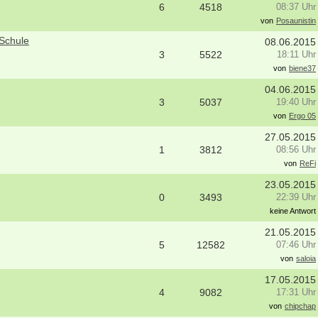
6
4518
08:37 Uhr
von
Posaunistin
Schule
08.06.2015
3
5522
18:11 Uhr
von
biene37
04.06.2015
3
5037
19:40 Uhr
von
Ergo 05
27.05.2015
1
3812
08:56 Uhr
von
ReFi
23.05.2015
0
3493
22:39 Uhr
keine Antwort
21.05.2015
5
12582
07:46 Uhr
bung um einen Praktikumsplatz für
Werde Teil unseres Teams in Hambu
von
saloia
mber 2026
Altona als Ergotherapeut*in (w/m/d)
 Mitte
22761 - Hamburg
17.05.2015
4
9082
17:31 Uhr
itere Praktikumsgesuche
Ergotherapeut:in (m/w/d) mit Schw
von
chipchap
Kindertherapie