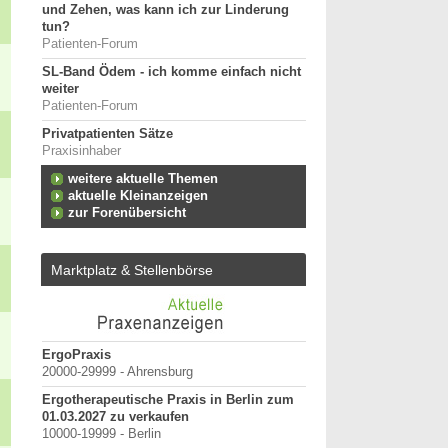
und Zehen, was kann ich zur Linderung
tun?
Patienten-Forum
SL-Band Ödem - ich komme einfach nicht
weiter
Patienten-Forum
Privatpatienten Sätze
Praxisinhaber
weitere aktuelle Themen
aktuelle Kleinanzeigen
zur Forenübersicht
Marktplatz & Stellenbörse
rg-
ErgoPraxis
Bewerbung um einen P
20000-29999 - Ahrensburg
September 2026
Berlin/ Mitte
Ergotherapeutische Praxis in Berlin zum
erpunkt
01.03.2027 zu verkaufen
weitere Praktiku
10000-19999 - Berlin