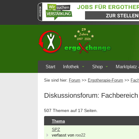
Start
Infothek
Shop
Marktplatz 
Sie sind hier:
Forum
>>
Ergotherapie-Forum
>>
Fach
Diskussionsforum: Fachbereich 
507 Themen auf 17 Seiten.
Thema
SPZ
verfasst von
roo22