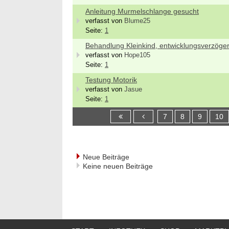
Anleitung Murmelschlange gesucht
verfasst von
Blume25
Seite:
1
Behandlung Kleinkind, entwicklungsverzöger
verfasst von
Hope105
Seite:
1
Testung Motorik
verfasst von
Jasue
Seite:
1
7
8
9
10
Neue Beiträge
Keine neuen Beiträge