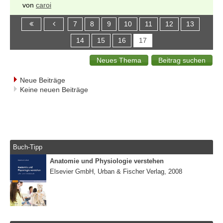
von
caroi
7
8
9
10
11
12
13
14
15
16
17
Neue Beiträge
Keine neuen Beiträge
Buch-Tipp
Anatomie und Physiologie verstehen
Elsevier GmbH, Urban & Fischer Verlag, 2008