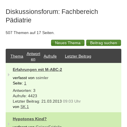
Diskussionsforum: Fachbereich
Pädiatrie
507 Themen auf 17 Seiten.
Antwort
Thema
Aufrufe
Letzter Beitrag
en
Erfahrungen mit M-ABC-2
verfasst von
ssimler
Seite:
1
3
4423
21.03.2013
09:03 Uhr
von
SK 1
Hypotones Kind?
verfasst von
GrünerFridolin