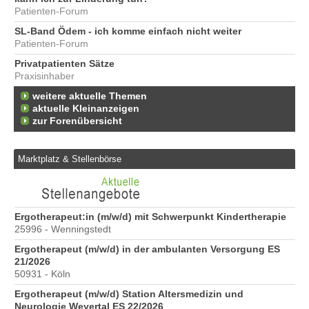
Patienten-Forum
SL-Band Ödem - ich komme einfach nicht weiter
Patienten-Forum
Privatpatienten Sätze
Praxisinhaber
weitere aktuelle Themen
aktuelle Kleinanzeigen
zur Forenübersicht
Marktplatz & Stellenbörse
6
Ergotherapeut:in (m/w/d) mit Schwerpunkt Kindertherapie
Er
25996 - Wenningstedt
20
Ergotherapeut (m/w/d) in der ambulanten Versorgung ES
Er
21/2026
ve
50931 - Köln
10
Ergotherapeut (m/w/d) Station Altersmedizin und
St
Neurologie Weyertal ES 22/2026
Pr