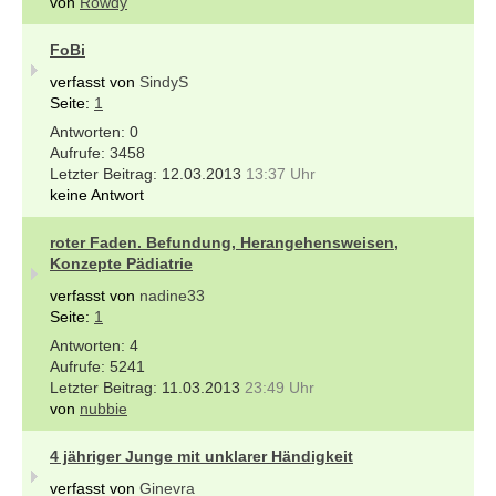
von
Rowdy
FoBi
verfasst von
SindyS
Seite:
1
0
3458
12.03.2013
13:37 Uhr
keine Antwort
roter Faden. Befundung, Herangehensweisen,
Konzepte Pädiatrie
verfasst von
nadine33
Seite:
1
4
5241
11.03.2013
23:49 Uhr
von
nubbie
4 jähriger Junge mit unklarer Händigkeit
verfasst von
Ginevra