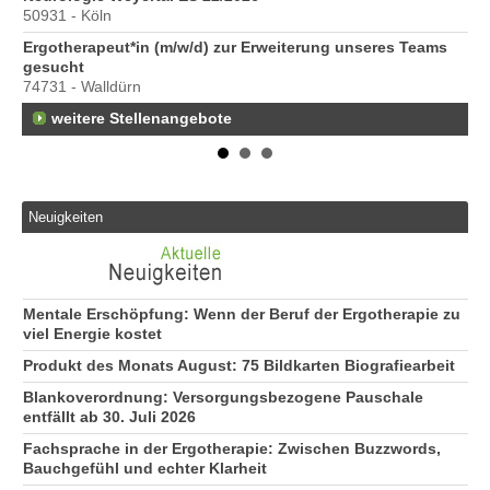
50931 - Köln
40
Ergotherapeut*in (m/w/d) zur Erweiterung unseres Teams
Pr
gesucht
70
74731 - Walldürn
weitere Stellenangebote
Neuigkeiten
Mentale Erschöpfung: Wenn der Beruf der Ergotherapie zu
viel Energie kostet
Produkt des Monats August: 75 Bildkarten Biografiearbeit
Blankoverordnung: Versorgungsbezogene Pauschale
entfällt ab 30. Juli 2026
Fachsprache in der Ergotherapie: Zwischen Buzzwords,
Bauchgefühl und echter Klarheit