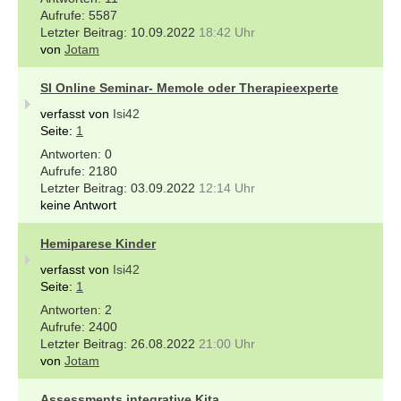
5587
10.09.2022
18:42 Uhr
von
Jotam
SI Online Seminar- Memole oder Therapieexperte
verfasst von
Isi42
Seite:
1
0
2180
03.09.2022
12:14 Uhr
keine Antwort
Hemiparese Kinder
verfasst von
Isi42
Seite:
1
2
2400
26.08.2022
21:00 Uhr
von
Jotam
Assessments integrative Kita