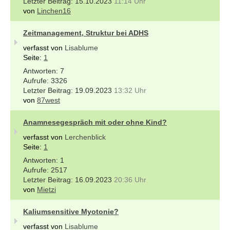
15.10.2023
11:14 Uhr
von
Linchen16
Zeitmanagement, Struktur bei ADHS
verfasst von
Lisablume
Seite:
1
7
3326
19.09.2023
13:32 Uhr
von
87west
Anamnesegespräch mit oder ohne Kind?
verfasst von
Lerchenblick
Seite:
1
1
2517
16.09.2023
20:36 Uhr
von
Mietzi
Kaliumsensitive Myotonie?
verfasst von
Lisablume