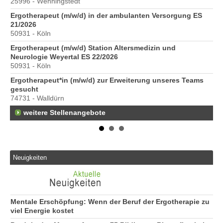
25996 - Wenningstedt
20
Ergotherapeut (m/w/d) in der ambulanten Versorgung ES
Er
21/2026
ve
50931 - Köln
10
Ergotherapeut (m/w/d) Station Altersmedizin und
St
Neurologie Weyertal ES 22/2026
Pr
50931 - Köln
40
Ergotherapeut*in (m/w/d) zur Erweiterung unseres Teams
Pr
gesucht
70
74731 - Walldürn
weitere Stellenangebote
Neuigkeiten
Mentale Erschöpfung: Wenn der Beruf der Ergotherapie zu
viel Energie kostet