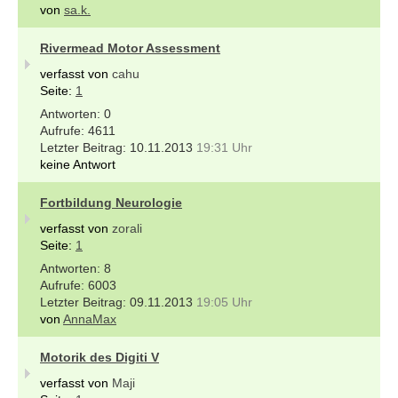
von
sa.k.
Rivermead Motor Assessment
verfasst von
cahu
Seite:
1
0
4611
10.11.2013
19:31 Uhr
keine Antwort
Fortbildung Neurologie
verfasst von
zorali
Seite:
1
8
6003
09.11.2013
19:05 Uhr
von
AnnaMax
Motorik des Digiti V
verfasst von
Maji