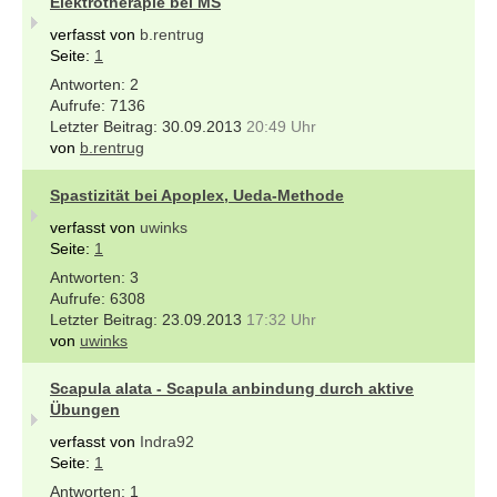
Elektrotherapie bei MS
verfasst von
b.rentrug
Seite:
1
2
7136
30.09.2013
20:49 Uhr
von
b.rentrug
Spastizität bei Apoplex, Ueda-Methode
verfasst von
uwinks
Seite:
1
3
6308
23.09.2013
17:32 Uhr
von
uwinks
Scapula alata - Scapula anbindung durch aktive
Übungen
verfasst von
Indra92
Seite:
1
1