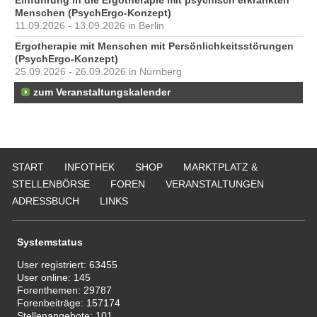
Einführung in die Ergotherapie mit psychisch erkrankten
Menschen (PsychErgo-Konzept)
11.09.2026 - 13.09.2026 in Berlin
Ergotherapie mit Menschen mit Persönlichkeitsstörungen
(PsychErgo-Konzept)
25.09.2026 - 26.09.2026 in Nürnberg
zum Veranstaltungskalender
START
INFOTHEK
SHOP
MARKTPLATZ &
STELLENBÖRSE
FOREN
VERANSTALTUNGEN
ADRESSBUCH
LINKS
Systemstatus
User registriert:
63455
User online:
145
Forenthemen:
29787
Forenbeiträge:
157174
Stellenangebote:
101