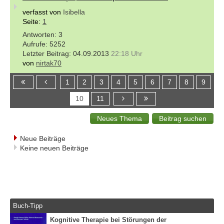
verfasst von
Isibella
Seite:
1
3
5252
04.09.2013
22:18 Uhr
von
nirtak70
1
2
3
4
5
6
7
8
9
10
11
Neue Beiträge
Keine neuen Beiträge
Buch-Tipp
Kognitive Therapie bei Störungen der