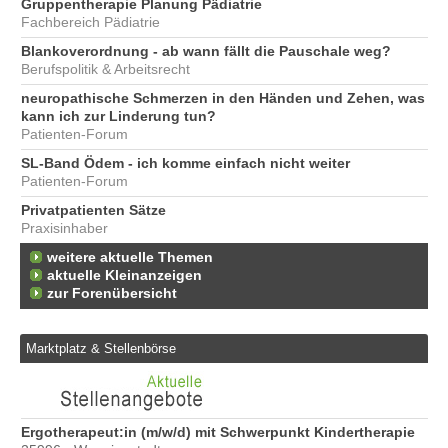
Gruppentherapie Planung Pädiatrie
Fachbereich Pädiatrie
Blankoverordnung - ab wann fällt die Pauschale weg?
Berufspolitik & Arbeitsrecht
neuropathische Schmerzen in den Händen und Zehen, was
kann ich zur Linderung tun?
Patienten-Forum
SL-Band Ödem - ich komme einfach nicht weiter
Patienten-Forum
Privatpatienten Sätze
Praxisinhaber
weitere aktuelle Themen
aktuelle Kleinanzeigen
zur Forenübersicht
Marktplatz & Stellenbörse
6
Ergotherapeut:in (m/w/d) mit Schwerpunkt Kindertherapie
Er