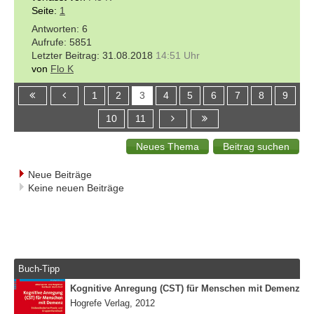
Seite:
1
6
5851
31.08.2018
14:51 Uhr
von
Flo K
1
2
3
4
5
6
7
8
9
10
11
Neue Beiträge
Keine neuen Beiträge
Buch-Tipp
Kognitive Anregung (CST) für Menschen mit Demenz
Hogrefe Verlag, 2012