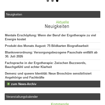
Tei
20
Er
Neuigkeiten
292
Att
135
Mentale Erschöpfung: Wenn der Beruf der Ergotherapie zu viel
Energie kostet
Produkt des Monats August: 75 Bildkarten Biografiearbeit
Blankoverordnung: Versorgungsbezogene Pauschale entfällt ab
30. Juli 2026
Fachsprache in der Ergotherapie: Zwischen Buzzwords,
Bauchgefühl und echter Klarheit
Demenz und queere Identität: Neue Broschüre sensibilisiert
Angehörige und Fachkräfte
zum News-Archiv
Veranstaltungskalender