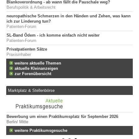
Blankoverordnung - ab wann fällt die Pauschale weg?
Berufspolitik & Arbeitsrecht
neuropathische Schmerzen in den Händen und Zehen, was kann
ich zur Linderung tun?
Patienten-Forum
SL-Band Ödem - ich komme einfach nicht weiter
Patienten-Forum
Privatpatienten Sätze
Praxisinhaber
weitere aktuelle Themen
aktuelle Kleinanzeigen
zur Forenübersicht
Marktplatz & Stellenbörse
Bewerbung um einen Praktikumsplatz für September 2026
Er
Berlin/ Mitte
ge
747
fen
weitere Praktikumsgesuche
Er