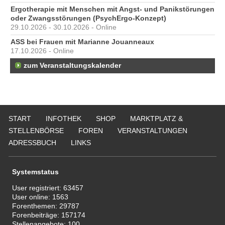
Ergotherapie mit Menschen mit Angst- und Panikstörungen
oder Zwangsstörungen (PsychErgo-Konzept)
29.10.2026 - 30.10.2026 - Online
ASS bei Frauen mit Marianne Jouanneaux
17.10.2026 - Online
zum Veranstaltungskalender
START
INFOTHEK
SHOP
MARKTPLATZ &
STELLENBÖRSE
FOREN
VERANSTALTUNGEN
ADRESSBUCH
LINKS
Systemstatus
User registriert:
63457
User online:
1563
Forenthemen:
29787
Forenbeiträge:
157174
Stellenangebote:
100