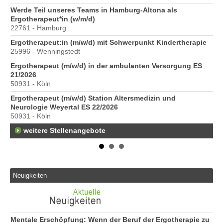
6
Werde Teil unseres Teams in Hamburg-Altona als
Er
Ergotherapeut*in (w/m/d)
20
22761 - Hamburg
Er
Ergotherapeut:in (m/w/d) mit Schwerpunkt Kindertherapie
ve
25996 - Wenningstedt
10
Ergotherapeut (m/w/d) in der ambulanten Versorgung ES
St
21/2026
Pr
50931 - Köln
40
Ergotherapeut (m/w/d) Station Altersmedizin und
Pr
Neurologie Weyertal ES 22/2026
70
50931 - Köln
weitere Stellenangebote
Neuigkeiten
Mentale Erschöpfung: Wenn der Beruf der Ergotherapie zu