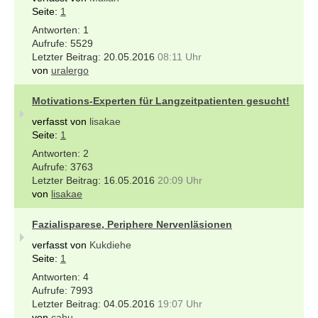
Seite:
1
1
5529
20.05.2016
08:11 Uhr
von
uralergo
Motivations-Experten für Langzeitpatienten gesucht!
verfasst von
lisakae
Seite:
1
2
3763
16.05.2016
20:09 Uhr
von
lisakae
Fazialisparese, Periphere Nervenläsionen
verfasst von
Kukdiehe
Seite:
1
4
7993
04.05.2016
19:07 Uhr
von
cahu