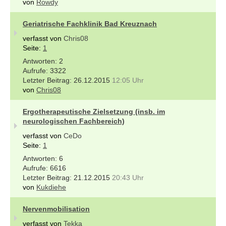
von
Rowdy
Geriatrische Fachklinik Bad Kreuznach
verfasst von
Chris08
Seite:
1
2
3322
26.12.2015
12:05 Uhr
von
Chris08
Ergotherapeutische Zielsetzung (insb. im
neurologischen Fachbereich)
verfasst von
CeDo
Seite:
1
6
6616
21.12.2015
20:43 Uhr
von
Kukdiehe
Nervenmobilisation
verfasst von
Tekka