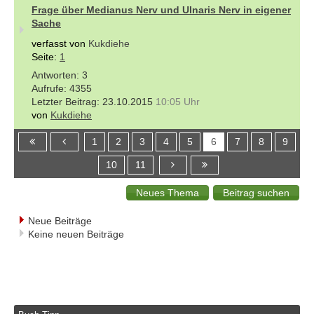
Frage über Medianus Nerv und Ulnaris Nerv in eigener
Sache
verfasst von
Kukdiehe
Seite:
1
3
4355
23.10.2015
10:05 Uhr
von
Kukdiehe
1
2
3
4
5
6
7
8
9
10
11
Neue Beiträge
Keine neuen Beiträge