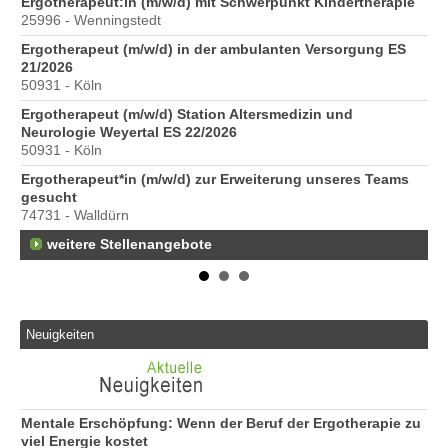
6
Ergotherapeut:in (m/w/d) mit Schwerpunkt Kindertherapie
Er
25996 - Wenningstedt
20
Ergotherapeut (m/w/d) in der ambulanten Versorgung ES
Er
21/2026
ve
50931 - Köln
10
Ergotherapeut (m/w/d) Station Altersmedizin und
St
Neurologie Weyertal ES 22/2026
Pr
50931 - Köln
40
Ergotherapeut*in (m/w/d) zur Erweiterung unseres Teams
Pr
gesucht
70
74731 - Walldürn
weitere Stellenangebote
Neuigkeiten
Mentale Erschöpfung: Wenn der Beruf der Ergotherapie zu
viel Energie kostet