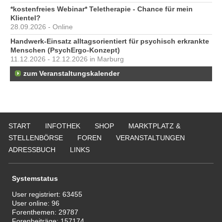
*kostenfreies Webinar* Teletherapie - Chance für mein
Klientel?
28.09.2026 - Online
Handwerk-Einsatz alltagsorientiert für psychisch erkrankte
Menschen (PsychErgo-Konzept)
11.12.2026 - 12.12.2026 in Marburg
zum Veranstaltungskalender
START
INFOTHEK
SHOP
MARKTPLATZ &
STELLENBÖRSE
FOREN
VERANSTALTUNGEN
ADRESSBUCH
LINKS
Systemstatus
User registriert:
63455
User online:
96
Forenthemen:
29787
Forenbeiträge:
157174