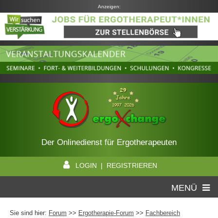
Anzeigen:
Der Onlinedienst für Ergotherapeuten
LOGIN | REGISTRIEREN
MENÜ
Sie sind hier:
Forum
>>
Ergotherapie-Forum
>>
Fachbereich