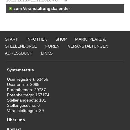
10.12.2026 - 11.12.2026 - Online
zum Veranstaltungskalender
START
INFOTHEK
SHOP
MARKTPLATZ &
STELLENBÖRSE
FOREN
VERANSTALTUNGEN
ADRESSBUCH
LINKS
Systemstatus
User registriert:
63456
User online:
2095
Forenthemen:
29787
Forenbeiträge:
157174
Stellenangebote:
101
Stellengesuche:
0
Veranstaltungen:
39
Über uns
Kontakt