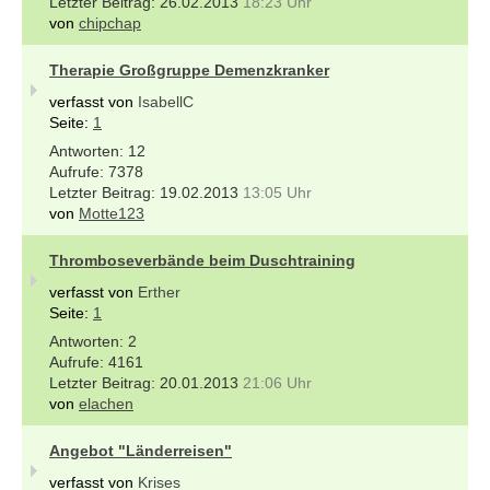
26.02.2013
18:23 Uhr
von
chipchap
Therapie Großgruppe Demenzkranker
verfasst von
IsabellC
Seite:
1
12
7378
19.02.2013
13:05 Uhr
von
Motte123
Thromboseverbände beim Duschtraining
verfasst von
Erther
Seite:
1
2
4161
20.01.2013
21:06 Uhr
von
elachen
Angebot "Länderreisen"
verfasst von
Krises