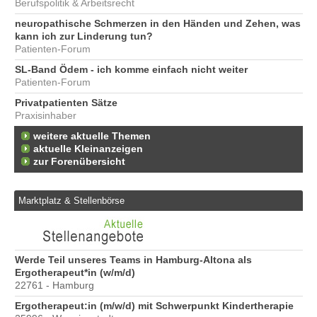
Berufspolitik & Arbeitsrecht
neuropathische Schmerzen in den Händen und Zehen, was
kann ich zur Linderung tun?
Patienten-Forum
SL-Band Ödem - ich komme einfach nicht weiter
Patienten-Forum
Privatpatienten Sätze
Praxisinhaber
weitere aktuelle Themen
aktuelle Kleinanzeigen
zur Forenübersicht
Marktplatz & Stellenbörse
6
Werde Teil unseres Teams in Hamburg-Altona als
Er
Ergotherapeut*in (w/m/d)
20
22761 - Hamburg
Er
Ergotherapeut:in (m/w/d) mit Schwerpunkt Kindertherapie
ve