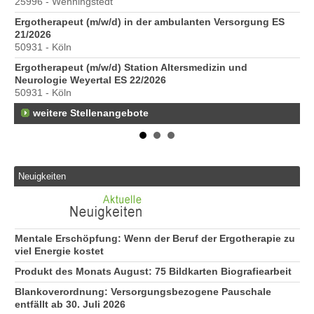
25996 - Wenningstedt
10
Ergotherapeut (m/w/d) in der ambulanten Versorgung ES
St
21/2026
Pr
50931 - Köln
40
Ergotherapeut (m/w/d) Station Altersmedizin und
Pr
Neurologie Weyertal ES 22/2026
70
50931 - Köln
weitere Stellenangebote
Neuigkeiten
Mentale Erschöpfung: Wenn der Beruf der Ergotherapie zu
viel Energie kostet
Produkt des Monats August: 75 Bildkarten Biografiearbeit
Blankoverordnung: Versorgungsbezogene Pauschale
entfällt ab 30. Juli 2026