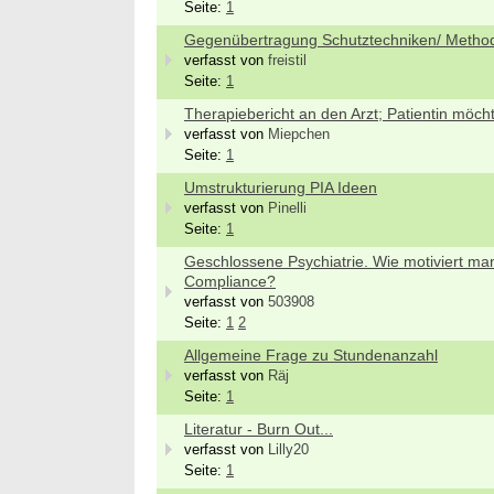
Seite:
1
Gegenübertragung Schutztechniken/ Metho
verfasst von
freistil
Seite:
1
Therapiebericht an den Arzt; Patientin möc
verfasst von
Miepchen
Seite:
1
Umstrukturierung PIA Ideen
verfasst von
Pinelli
Seite:
1
Geschlossene Psychiatrie. Wie motiviert man
Compliance?
verfasst von
503908
Seite:
1
2
Allgemeine Frage zu Stundenanzahl
verfasst von
Räj
Seite:
1
Literatur - Burn Out...
verfasst von
Lilly20
Seite:
1