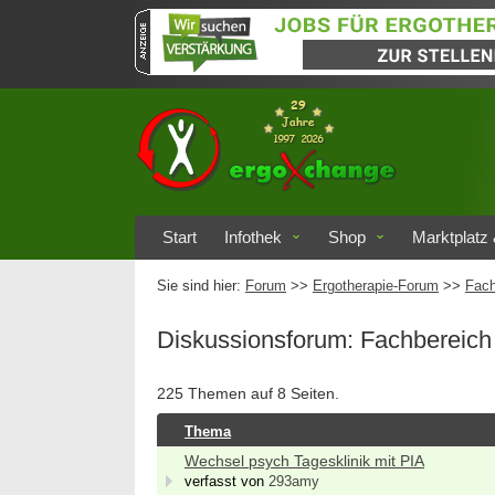
Start
Infothek
Shop
Marktplatz 
Sie sind hier:
Forum
>>
Ergotherapie-Forum
>>
Fach
Diskussionsforum: Fachbereich 
225 Themen auf 8 Seiten.
Thema
Wechsel psych Tagesklinik mit PIA
verfasst von
293amy