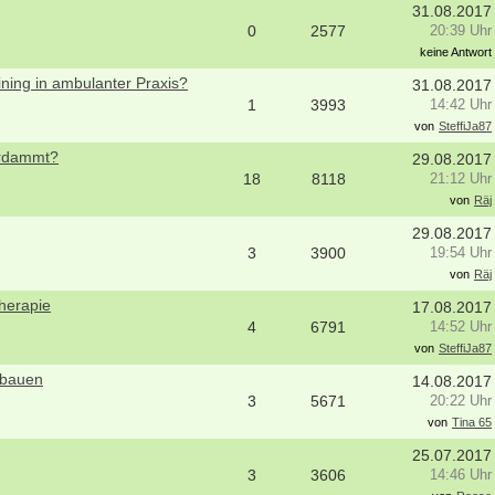
31.08.2017
0
2577
20:39 Uhr
keine Antwort
raining in ambulanter Praxis?
31.08.2017
1
3993
14:42 Uhr
von
SteffiJa87
verdammt?
29.08.2017
18
8118
21:12 Uhr
von
Räj
29.08.2017
3
3900
19:54 Uhr
von
Räj
therapie
17.08.2017
4
6791
14:52 Uhr
von
SteffiJa87
fbauen
14.08.2017
bung um einen Praktikumsplatz für
Ergotherapeut (m/w/d)
3
5671
20:22 Uhr
mber 2026
29221 - Celle
von
Tina 65
 Mitte
Attraktive Stelle sucht Therapeut & 
25.07.2017
itere Praktikumsgesuche
Monatsgehalt
3
3606
14:46 Uhr
13507 - Berlin