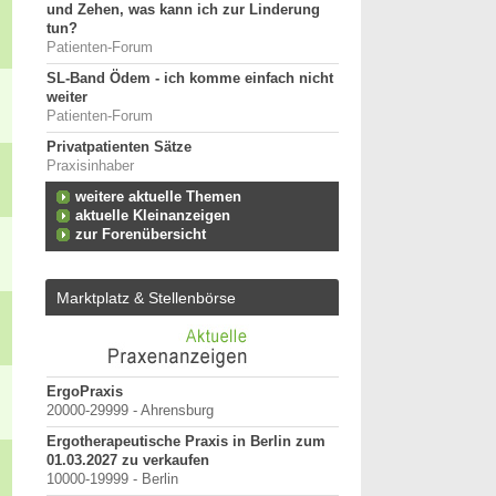
und Zehen, was kann ich zur Linderung
tun?
Patienten-Forum
SL-Band Ödem - ich komme einfach nicht
weiter
Patienten-Forum
Privatpatienten Sätze
Praxisinhaber
weitere aktuelle Themen
aktuelle Kleinanzeigen
zur Forenübersicht
Marktplatz & Stellenbörse
ErgoPraxis
Bewerbung um einen P
20000-29999 - Ahrensburg
September 2026
Berlin/ Mitte
13.
Ergotherapeutische Praxis in Berlin zum
01.03.2027 zu verkaufen
weitere Praktiku
10000-19999 - Berlin