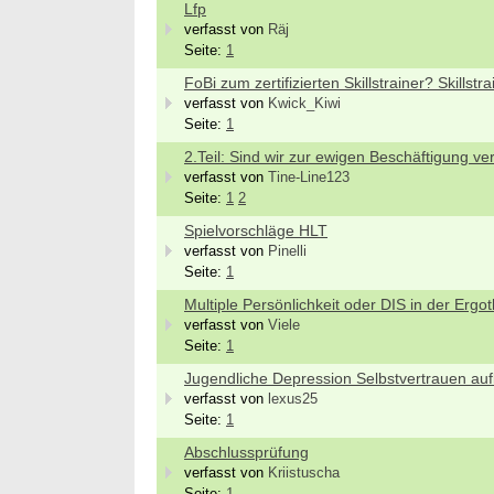
Lfp
verfasst von
Räj
Seite:
1
FoBi zum zertifizierten Skillstrainer? Skillst
verfasst von
Kwick_Kiwi
Seite:
1
2.Teil: Sind wir zur ewigen Beschäftigung 
verfasst von
Tine-Line123
Seite:
1
2
Spielvorschläge HLT
verfasst von
Pinelli
Seite:
1
Multiple Persönlichkeit oder DIS in der Ergo
verfasst von
Viele
Seite:
1
Jugendliche Depression Selbstvertrauen au
Bewer
verfasst von
lexus25
Septe
Seite:
1
Berlin/
Abschlussprüfung
we
verfasst von
Kriistuscha