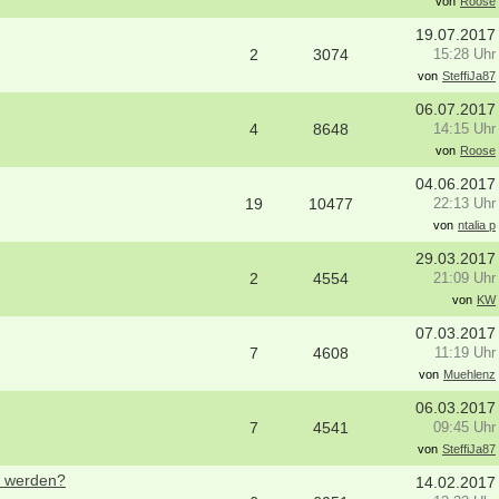
von
Roose
"ErgotherapeutIn (m/w/d)" gesucht -
professioneller Praxis mit herzlich
19.07.2017
tollem Team!
2
3074
15:28 Uhr
12099 - Berlin
von
SteffiJa87
Ergotherapeut (m/w/d) Köln
06.07.2017
50996 - Köln
4
8648
14:15 Uhr
von
Roose
weitere Stellenangebote
04.06.2017
19
10477
22:13 Uhr
von
ntalia p
29.03.2017
2
4554
21:09 Uhr
von
KW
07.03.2017
7
4608
11:19 Uhr
von
Muehlenz
06.03.2017
7
4541
09:45 Uhr
von
SteffiJa87
t werden?
14.02.2017