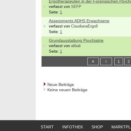
Ergotherapeuten in der Forensischen Psychi
verfasst von
SEFP
Seite:
1
Assessments ADHS Erwachsene
verfasst von
ClaudianaErgo8
Seite:
1
Grundausstattung Psychiatrie
verfasst von
alibali
Seite:
1
1
2
Neue Beiträge
Keine neuen Beiträge
START
INFOTHEK
SHOP
MARKTPL