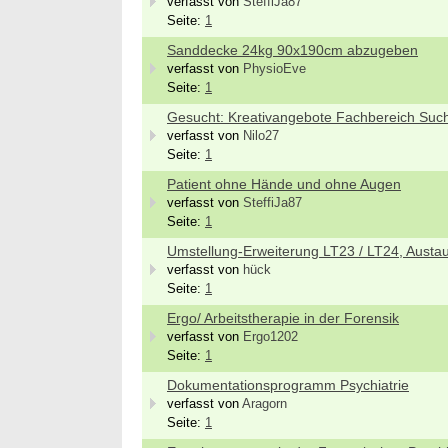
verfasst von
SteffiJa87
Seite:
1
Sanddecke 24kg 90x190cm abzugeben
verfasst von
PhysioEve
Seite:
1
Gesucht: Kreativangebote Fachbereich Suc
verfasst von
Nilo27
Seite:
1
Patient ohne Hände und ohne Augen
verfasst von
SteffiJa87
Seite:
1
Umstellung-Erweiterung LT23 / LT24, Austa
verfasst von
hück
Seite:
1
Ergo/ Arbeitstherapie in der Forensik
verfasst von
Ergo1202
Seite:
1
Dokumentationsprogramm Psychiatrie
verfasst von
Aragorn
Seite:
1