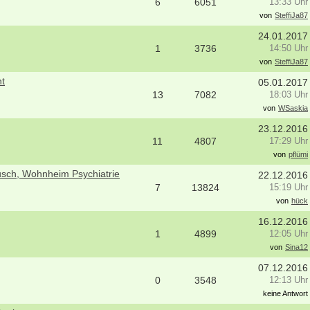
6
6051
13:33 Uhr
von
SteffiJa87
24.01.2017
1
3736
14:50 Uhr
von
SteffiJa87
ht
05.01.2017
13
7082
18:03 Uhr
von
WSaskia
23.12.2016
11
4807
17:29 Uhr
von
pflümi
usch, Wohnheim Psychiatrie
22.12.2016
7
13824
15:19 Uhr
von
hück
16.12.2016
1
4899
12:05 Uhr
von
Sina12
07.12.2016
0
3548
12:13 Uhr
keine Antwort