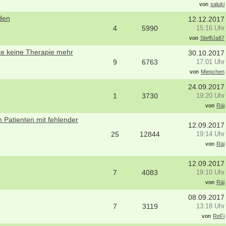
von
saluki
den
12.12.2017
4
5990
15:16 Uhr
von
SteffiJa87
hte keine Therapie mehr
30.10.2017
9
6763
17:01 Uhr
von
Miepchen
24.09.2017
1
3730
19:20 Uhr
von
Räj
 Patienten mit fehlender
12.09.2017
25
12844
19:14 Uhr
von
Räj
12.09.2017
7
4083
19:10 Uhr
von
Räj
08.09.2017
7
3119
13:18 Uhr
von
ReFi