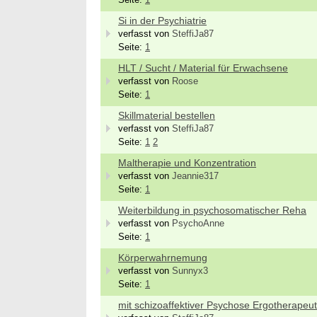
Seite:
1
Si in der Psychiatrie
verfasst von
SteffiJa87
Seite:
1
HLT / Sucht / Material für Erwachsene
verfasst von
Roose
Seite:
1
Skillmaterial bestellen
verfasst von
SteffiJa87
Seite:
1
2
Maltherapie und Konzentration
verfasst von
Jeannie317
Seite:
1
Weiterbildung in psychosomatischer Reha
verfasst von
PsychoAnne
Seite:
1
Körperwahrnemung
verfasst von
Sunnyx3
Seite:
1
mit schizoaffektiver Psychose Ergotherapeu