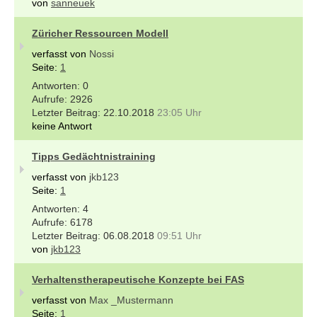
von
sanneuek
Züricher Ressourcen Modell
verfasst von
Nossi
Seite:
1
0
2926
22.10.2018
23:05 Uhr
keine Antwort
Tipps Gedächtnistraining
verfasst von
jkb123
Seite:
1
4
6178
06.08.2018
09:51 Uhr
von
jkb123
Verhaltenstherapeutische Konzepte bei FAS
verfasst von
Max _Mustermann
Seite:
1