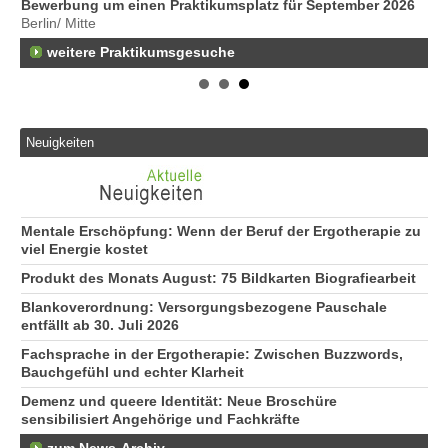
Bewerbung um einen Praktikumsplatz für September 2026
Er
Berlin/ Mitte
25
weitere Praktikumsgesuche
Er
21
50
Er
Ne
Neuigkeiten
50
Er
ge
74
Mentale Erschöpfung: Wenn der Beruf der Ergotherapie zu
viel Energie kostet
Produkt des Monats August: 75 Bildkarten Biografiearbeit
Blankoverordnung: Versorgungsbezogene Pauschale
entfällt ab 30. Juli 2026
Fachsprache in der Ergotherapie: Zwischen Buzzwords,
Bauchgefühl und echter Klarheit
Demenz und queere Identität: Neue Broschüre
sensibilisiert Angehörige und Fachkräfte