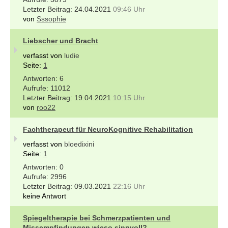
24.04.2021
09:46 Uhr
von
Sssophie
Liebscher und Bracht
verfasst von
ludie
Seite:
1
6
11012
19.04.2021
10:15 Uhr
von
roo22
Fachtherapeut für NeuroKognitive Rehabilitation
verfasst von
bloedixini
Seite:
1
0
2996
09.03.2021
22:16 Uhr
keine Antwort
Spiegeltherapie bei Schmerzpatienten und
Missempfindungen wieso sinnvoll?