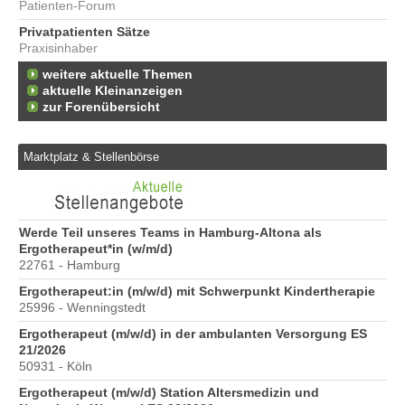
Patienten-Forum
Privatpatienten Sätze
Praxisinhaber
weitere aktuelle Themen
aktuelle Kleinanzeigen
zur Forenübersicht
Marktplatz & Stellenbörse
6
Werde Teil unseres Teams in Hamburg-Altona als
Er
Ergotherapeut*in (w/m/d)
20
22761 - Hamburg
Er
Ergotherapeut:in (m/w/d) mit Schwerpunkt Kindertherapie
ve
25996 - Wenningstedt
10
Ergotherapeut (m/w/d) in der ambulanten Versorgung ES
St
21/2026
Pr
50931 - Köln
40
Ergotherapeut (m/w/d) Station Altersmedizin und
Pr