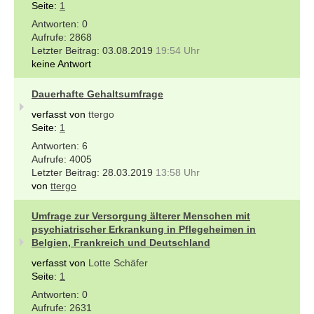
Seite:
1
0
2868
03.08.2019
19:54 Uhr
keine Antwort
Dauerhafte Gehaltsumfrage
verfasst von
ttergo
Seite:
1
6
4005
28.03.2019
13:58 Uhr
von
ttergo
Umfrage zur Versorgung älterer Menschen mit
psychiatrischer Erkrankung in Pflegeheimen in
Belgien, Frankreich und Deutschland
verfasst von
Lotte Schäfer
Seite:
1
0
2631