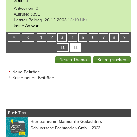
Seite:
1
0
3391
26.12.2003
15:19 Uhr
keine Antwort
1
2
3
4
5
6
7
8
9
10
11
Neue Beiträge
Keine neuen Beiträge
Buch-Tipp
Hier trainieren Männer ihr Gedächtnis
Schlütersche Fachmedien GmbH, 2023