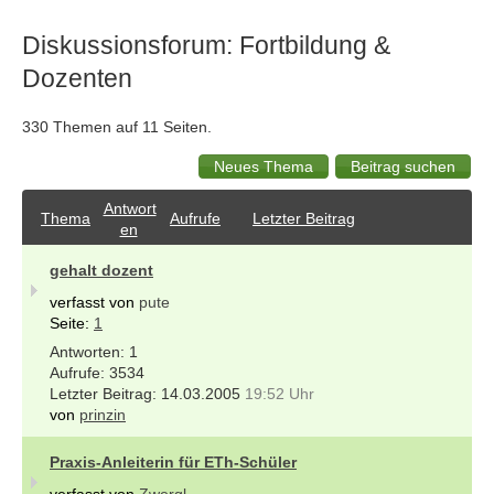
Diskussionsforum: Fortbildung &
Dozenten
330 Themen auf 11 Seiten.
Antwort
Thema
Aufrufe
Letzter Beitrag
en
gehalt dozent
verfasst von
pute
Seite:
1
1
3534
14.03.2005
19:52 Uhr
von
prinzin
Praxis-Anleiterin für ETh-Schüler
verfasst von
Zwergl