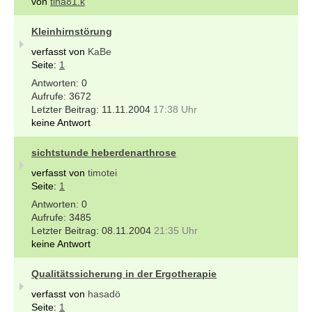
von
tina81.k
Kleinhirnstörung
verfasst von
KaBe
Seite:
1
0
3672
11.11.2004
17:38 Uhr
keine Antwort
sichtstunde heberdenarthrose
verfasst von
timotei
Seite:
1
0
3485
08.11.2004
21:35 Uhr
keine Antwort
Qualitätssicherung in der Ergotherapie
verfasst von
hasadö
Seite:
1