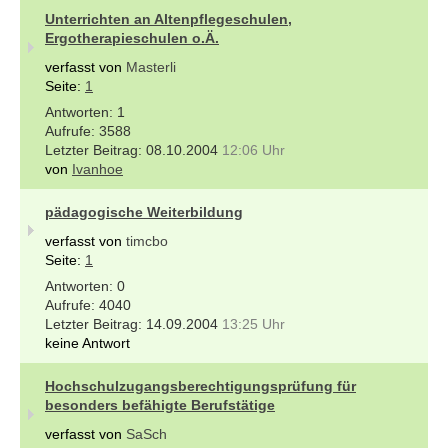
Unterrichten an Altenpflegeschulen,
Ergotherapieschulen o.Ä.
verfasst von
Masterli
Seite:
1
1
3588
08.10.2004
12:06 Uhr
von
Ivanhoe
pädagogische Weiterbildung
verfasst von
timcbo
Seite:
1
0
4040
14.09.2004
13:25 Uhr
keine Antwort
Hochschulzugangsberechtigungsprüfung für
besonders befähigte Berufstätige
verfasst von
SaSch