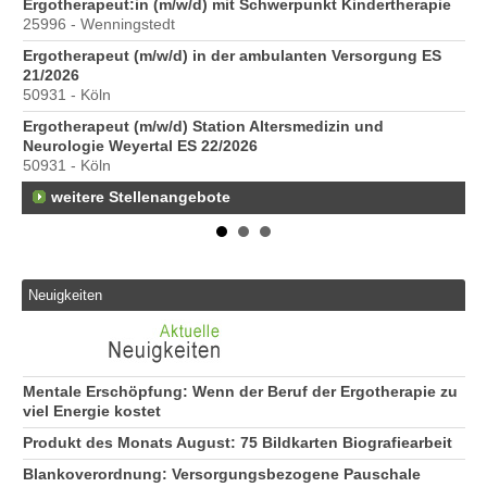
Ergotherapeut:in (m/w/d) mit Schwerpunkt Kindertherapie
ve
25996 - Wenningstedt
10
Ergotherapeut (m/w/d) in der ambulanten Versorgung ES
St
21/2026
Pr
50931 - Köln
40
Ergotherapeut (m/w/d) Station Altersmedizin und
Pr
Neurologie Weyertal ES 22/2026
70
50931 - Köln
weitere Stellenangebote
Neuigkeiten
Mentale Erschöpfung: Wenn der Beruf der Ergotherapie zu
viel Energie kostet
Produkt des Monats August: 75 Bildkarten Biografiearbeit
Blankoverordnung: Versorgungsbezogene Pauschale