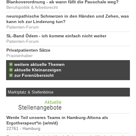
Blankoverordnung - ab wann fällt die Pauschale weg?
Berufspolitik & Arbeitsrecht
neuropathische Schmerzen in den Händen und Zehen, was
kann ich zur Linderung tun?
Patienten-Forum
SL-Band Ödem - ich komme einfach nicht weiter
Patienten-Forum
Privatpatienten Sätze
Praxisinhaber
weitere aktuelle Themen
aktuelle Kleinanzeigen
zur Forenübersicht
Marktplatz & Stellenbörse
6
Werde Teil unseres Teams in Hamburg-Altona als
Er
Ergotherapeut*in (w/m/d)
20
22761 - Hamburg
Er