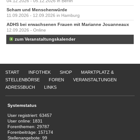
04.12.2026 - 05.12.2026 in Berlin
Scham und Menschenwürde
11.09.2026 - 12.09.2026 in Hamburg
ADHS bei erwachsenen Frauen mit Marianne Jouanneaux
12.09.2026 - Online
zum Veranstaltungskalender
START
INFOTHEK
SHOP
MARKTPLATZ &
STELLENBÖRSE
FOREN
VERANSTALTUNGEN
ADRESSBUCH
LINKS
Systemstatus
User registriert:
63457
User online:
1831
Forenthemen:
29787
Forenbeiträge:
157174
Stellenangebote:
99