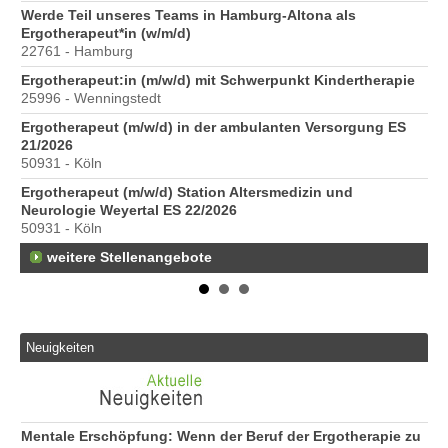
6
Werde Teil unseres Teams in Hamburg-Altona als
Er
Ergotherapeut*in (w/m/d)
20
22761 - Hamburg
Er
Ergotherapeut:in (m/w/d) mit Schwerpunkt Kindertherapie
ve
25996 - Wenningstedt
10
Ergotherapeut (m/w/d) in der ambulanten Versorgung ES
St
21/2026
Pr
50931 - Köln
40
Ergotherapeut (m/w/d) Station Altersmedizin und
Neurologie Weyertal ES 22/2026
50931 - Köln
weitere Stellenangebote
Neuigkeiten
Mentale Erschöpfung: Wenn der Beruf der Ergotherapie zu