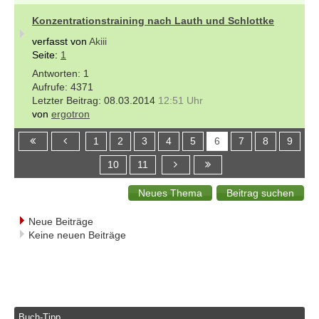
Konzentrationstraining nach Lauth und Schlottke
verfasst von
Akiii
Seite:
1
1
4371
08.03.2014
12:51 Uhr
von
ergotron
1
2
3
4
5
6
7
8
9
10
11
Neue Beiträge
Keine neuen Beiträge
Buch-Tipp