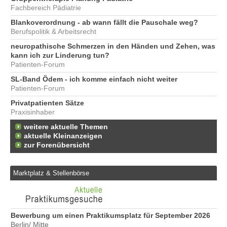
Fachbereich Pädiatrie
Blankoverordnung - ab wann fällt die Pauschale weg?
Berufspolitik & Arbeitsrecht
neuropathische Schmerzen in den Händen und Zehen, was
kann ich zur Linderung tun?
Patienten-Forum
SL-Band Ödem - ich komme einfach nicht weiter
Patienten-Forum
Privatpatienten Sätze
Praxisinhaber
weitere aktuelle Themen
aktuelle Kleinanzeigen
zur Forenübersicht
Marktplatz & Stellenbörse
Bewerbung um einen Praktikumsplatz für September 2026
Er
Berlin/ Mitte
25