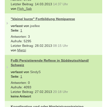
14.03.2013
14:37 Uhr
von
Floh_Sab
"kleine/ kurze" Fortbildung Hemiparese
verfasst von
joellee
Seite:
1
3
5295
28.02.2013
08:15 Uhr
von
Mietzi
FoBi Persistierende Reflexe in Süddeutschland/
Schweiz
verfasst von
SindyS
Seite:
1
0
4093
27.02.2013
20:18 Uhr
keine Antwort
Koordination und oder Hirnleistungstraining