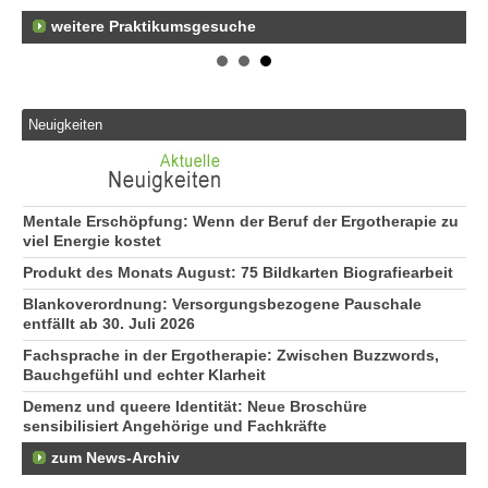
weitere Praktikumsgesuche
Er
21
50
Er
Ne
Neuigkeiten
50
Er
ge
74
Mentale Erschöpfung: Wenn der Beruf der Ergotherapie zu
viel Energie kostet
Produkt des Monats August: 75 Bildkarten Biografiearbeit
Blankoverordnung: Versorgungsbezogene Pauschale
entfällt ab 30. Juli 2026
Fachsprache in der Ergotherapie: Zwischen Buzzwords,
Bauchgefühl und echter Klarheit
Demenz und queere Identität: Neue Broschüre
sensibilisiert Angehörige und Fachkräfte
zum News-Archiv