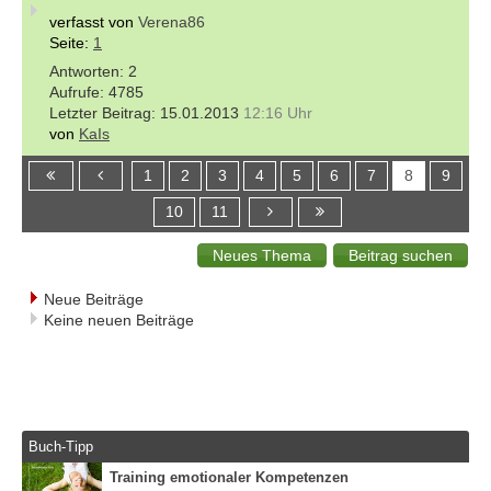
verfasst von
Verena86
Seite:
1
2
4785
15.01.2013
12:16 Uhr
von
KaIs
1
2
3
4
5
6
7
8
9
10
11
Neue Beiträge
Keine neuen Beiträge
Buch-Tipp
Training emotionaler Kompetenzen