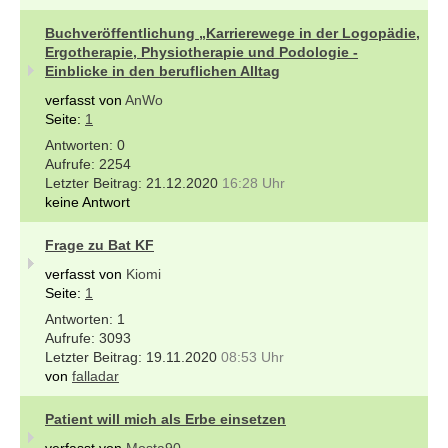
Buchveröffentlichung „Karrierewege in der Logopädie,
Ergotherapie, Physiotherapie und Podologie -
Einblicke in den beruflichen Alltag
verfasst von
AnWo
Seite:
1
0
2254
21.12.2020
16:28 Uhr
keine Antwort
Frage zu Bat KF
verfasst von
Kiomi
Seite:
1
1
3093
19.11.2020
08:53 Uhr
von
falladar
Patient will mich als Erbe einsetzen
verfasst von
Mosta90