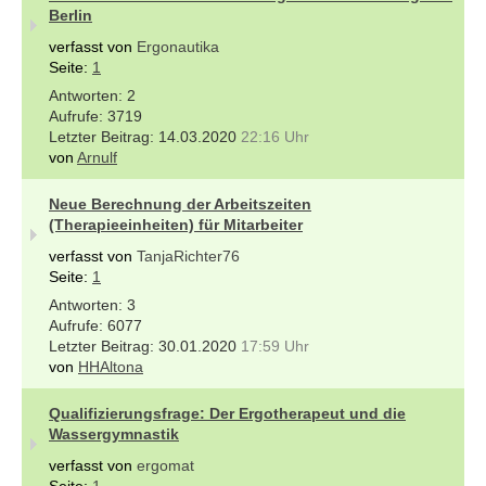
Berlin
verfasst von
Ergonautika
Seite:
1
2
3719
14.03.2020
22:16 Uhr
von
Arnulf
Neue Berechnung der Arbeitszeiten
(Therapieeinheiten) für Mitarbeiter
verfasst von
TanjaRichter76
Seite:
1
3
6077
30.01.2020
17:59 Uhr
von
HHAltona
Qualifizierungsfrage: Der Ergotherapeut und die
Wassergymnastik
verfasst von
ergomat
Seite:
1