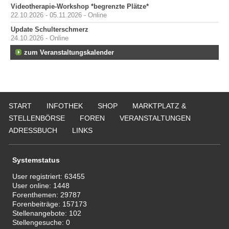
Videotherapie-Workshop *begrenzte Plätze*
22.10.2026 - 05.11.2026 - Online
Update Schulterschmerz
24.10.2026 - Online
zum Veranstaltungskalender
START
INFOTHEK
SHOP
MARKTPLATZ &
STELLENBÖRSE
FOREN
VERANSTALTUNGEN
ADRESSBUCH
LINKS
Systemstatus
User registriert:
63455
User online:
1448
Forenthemen:
29787
Forenbeiträge:
157173
Stellenangebote:
102
Stellengesuche:
0