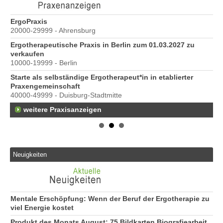
ErgoPraxis
Be
20000-29999 - Ahrensburg
Ber
Ergotherapeutische Praxis in Berlin zum 01.03.2027 zu
e
verkaufen
10000-19999 - Berlin
Starte als selbständige Ergotherapeut*in in etablierter
Praxengemeinschaft
40000-49999 - Duisburg-Stadtmitte
weitere Praxisanzeigen
Neuigkeiten
Mentale Erschöpfung: Wenn der Beruf der Ergotherapie zu
viel Energie kostet
Produkt des Monats August: 75 Bildkarten Biografiearbeit