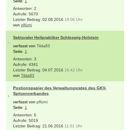
Seite:
1
2
5670
02.08.2016
19:06 Uhr
von
pflümi
Sektoraler Heilpraktiker Schleswig-Holstein
verfasst von
Tilda83
Seite:
1
3
4341
04.07.2016
16:42 Uhr
von
Tilda83
Postionspapier des Verwaltungsrates des GKV-
Spitzenverbandes
verfasst von
pflümi
Seite:
1
6
5019
21.06.2016
11:01 Uhr