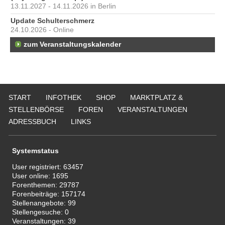
13.11.2027 - 14.11.2026 in Berlin
Update Schulterschmerz
24.10.2026 - Online
zum Veranstaltungskalender
START
INFOTHEK
SHOP
MARKTPLATZ &
STELLENBÖRSE
FOREN
VERANSTALTUNGEN
ADRESSBUCH
LINKS
Systemstatus
User registriert:
63457
User online:
1695
Forenthemen:
29787
Forenbeiträge:
157174
Stellenangebote:
99
Stellengesuche:
0
Veranstaltungen:
39