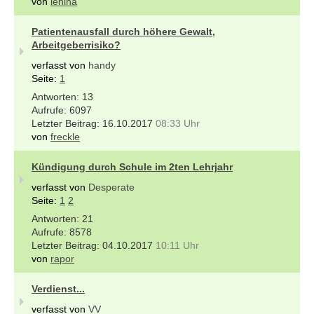
von
lenina
Patientenausfall durch höhere Gewalt,
Arbeitgeberrisiko?
verfasst von
handy
Seite:
1
13
6097
16.10.2017
08:33 Uhr
von
freckle
Kündigung durch Schule im 2ten Lehrjahr
verfasst von
Desperate
Seite:
1
2
21
8578
04.10.2017
10:11 Uhr
von
rapor
Verdienst...
verfasst von
VV