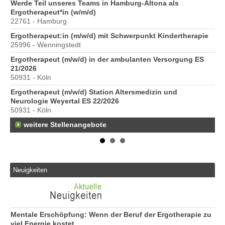
6
Werde Teil unseres Teams in Hamburg-Altona als
Er
Ergotherapeut*in (w/m/d)
20
22761 - Hamburg
Er
Ergotherapeut:in (m/w/d) mit Schwerpunkt Kindertherapie
ve
25996 - Wenningstedt
10
Ergotherapeut (m/w/d) in der ambulanten Versorgung ES
St
21/2026
Pr
50931 - Köln
40
Ergotherapeut (m/w/d) Station Altersmedizin und
Pr
Neurologie Weyertal ES 22/2026
70
50931 - Köln
weitere Stellenangebote
Neuigkeiten
Mentale Erschöpfung: Wenn der Beruf der Ergotherapie zu
viel Energie kostet