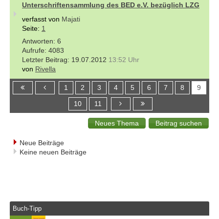
Unterschriftensammlung des BED e.V. bezüglich LZG
verfasst von
Majati
Seite:
1
6
4083
19.07.2012
13:52 Uhr
von
Rivella
1
2
3
4
5
6
7
8
9
10
11
Neue Beiträge
Keine neuen Beiträge
Buch-Tipp