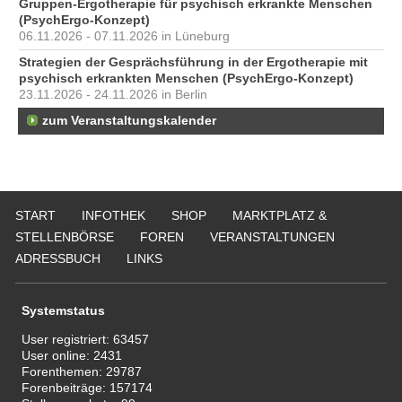
Gruppen-Ergotherapie für psychisch erkrankte Menschen
(PsychErgo-Konzept)
06.11.2026 - 07.11.2026 in Lüneburg
Strategien der Gesprächsführung in der Ergotherapie mit
psychisch erkrankten Menschen (PsychErgo-Konzept)
23.11.2026 - 24.11.2026 in Berlin
zum Veranstaltungskalender
START
INFOTHEK
SHOP
MARKTPLATZ &
STELLENBÖRSE
FOREN
VERANSTALTUNGEN
ADRESSBUCH
LINKS
Systemstatus
User registriert:
63457
User online:
2431
Forenthemen:
29787
Forenbeiträge:
157174