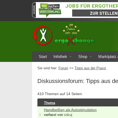
Start
Infothek
Shop
Marktplatz 
Sie sind hier:
Forum
>>
Tipps aus der Praxis
Diskussionsforum: Tipps aus de
410 Themen auf 14 Seiten.
Thema
Handbeißen als Autostimulation
verfasst von
sdzuj