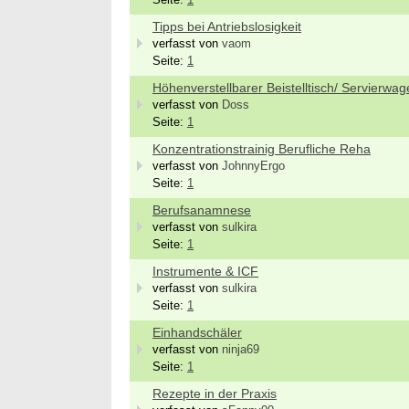
Seite:
1
Vollze
20144 
Tipps bei Antriebslosigkeit
Ergoth
verfasst von
vaom
29221 
Seite:
1
Attrak
Höhenverstellbarer Beistelltisch/ Servierwag
Monat
verfasst von
Doss
13507 -
Seite:
1
we
Konzentrationstrainig Berufliche Reha
verfasst von
JohnnyErgo
Seite:
1
Berufsanamnese
verfasst von
sulkira
Seite:
1
Instrumente & ICF
verfasst von
sulkira
Seite:
1
Einhandschäler
verfasst von
ninja69
Seite:
1
Rezepte in der Praxis