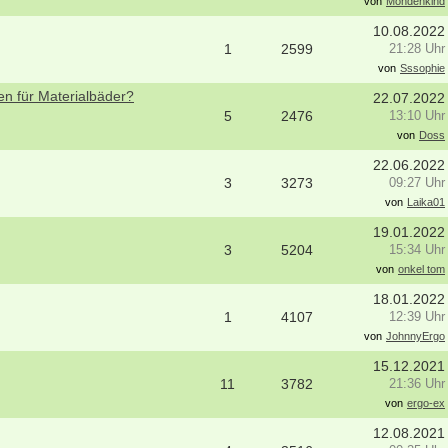
it
von
Mondenkind
Starte als selbständige Ergotherape
- Hamburg
in etablierter Praxengemeinschaft
10.08.2022
erapeut (m/w/d)
40000-49999 - Duisburg-Stadtmitte
1
2599
21:28 Uhr
- Celle
von
Sssophie
Praxisverkauf
tive Stelle sucht Therapeut & 13.
70000-79999 - Raum Karlsruhe
en für Materialbäder?
22.07.2022
sgehalt
5
2476
13:10 Uhr
weitere Praxisanzeigen
 Berlin
von
Doss
itere Stellenangebote
22.06.2022
3
3273
09:27 Uhr
von
Laika01
19.01.2022
3
5204
15:34 Uhr
von
onkel tom
18.01.2022
1
4107
12:39 Uhr
von
JohnnyErgo
15.12.2021
11
3782
21:36 Uhr
von
ergo-ex
12.08.2021