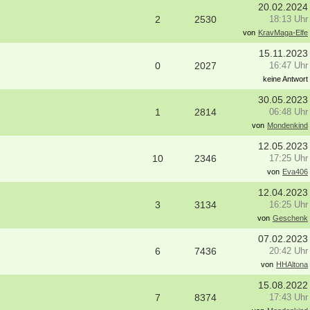
20.02.2024
2
2530
18:13 Uhr
von
KravMaga-Elfe
15.11.2023
0
2027
16:47 Uhr
keine Antwort
30.05.2023
1
2814
06:48 Uhr
von
Mondenkind
12.05.2023
10
2346
17:25 Uhr
von
Eva406
12.04.2023
3
3134
16:25 Uhr
von
Geschenk
07.02.2023
erapeut*in (m/w/d) zur Erweiterung
ErgoPraxis
6
7436
20:42 Uhr
es Teams gesucht
20000-29999 - Ahrensburg
von
HHAltona
- Walldürn
Ergotherapeutische Praxis in Berli
15.08.2022
erapeut (m/w/d) für psychisch-
01.03.2027 zu verkaufen
7
8374
17:43 Uhr
onelle Behandlung in Teilzeit oder
10000-19999 - Berlin