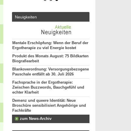
Vollzeit
ut*in
20144 - Hamburg
Ergotherapeut (m/w/d)
Neuigkeiten
29221 - Celle
Attraktive Stelle sucht
Monatsgehalt
13507 - Berlin
Mentale Erschöpfung: Wenn der Beruf der
weitere Stellenan
Ergotherapie zu viel Energie kostet
Produkt des Monats August: 75 Bildkarten
Biografiearbeit
Blankoverordnung: Versorgungsbezogene
Pauschale entfällt ab 30. Juli 2026
Fachsprache in der Ergotherapie:
Zwischen Buzzwords, Bauchgefühl und
echter Klarheit
Demenz und queere Identität: Neue
Broschüre sensibilisiert Angehörige und
Fachkräfte
zum News-Archiv