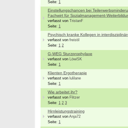
Seite:
1
Einstellungschancen bei Teilerwerbsminderun
Fachwirt für Sozialmanagement-Weiterbildu
verfasst von
TristanF
Seite:
1
Psychisch kranke Kollegen in interdisziplin
verfasst von
freistil
Seite:
1
2
G-WEG Sturzprophylaxe
verfasst von
LöwiSK
Seite:
1
Klienten Ergotherapie
verfasst von
lulilane
Seite:
1
Wie arbeitet ihr?
verfasst von
Flitzer
Seite:
1
2
3
Hirnleistungstraining
verfasst von
Anja72
Seite:
1