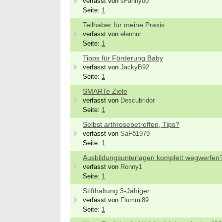
verfasst von
sFanny00
Seite:
1
Teilhaber für meine Praxis
verfasst von
elennur
Seite:
1
Tipps für Förderung Baby
verfasst von
JackyB92
Seite:
1
SMARTe Ziele
verfasst von
Descubridor
Seite:
1
Selbst arthrosebetroffen, Tips?
verfasst von
SaFö1979
Seite:
1
Ausbildungsunterlagen komplett wegwerfen
verfasst von
Ronny1
Seite:
1
Stifthaltung 3-Jähiger
verfasst von
Flummi89
Seite:
1