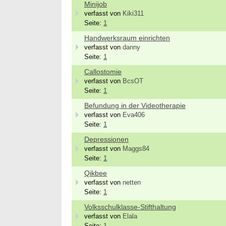
Minijob
verfasst von
Kiki311
Seite:
1
Handwerksraum einrichten
verfasst von
danny
Seite:
1
Callostomie
verfasst von
BcsOT
Seite:
1
Befundung in der Videotherapie
verfasst von
Eva406
Seite:
1
Depressionen
verfasst von
Maggs84
Seite:
1
Qikbee
Bewerbung um einen Praktikumsplatz für
Ergoth
verfasst von
netten
September 2026
unser
Seite:
1
Berlin/ Mitte
74731 
Volksschulklasse-Stifthaltung
weitere Praktikumsgesuche
Ergoth
verfasst von
Elala
funkti