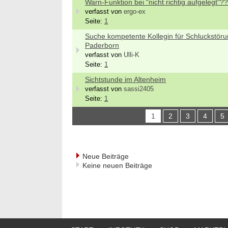
Warn-Funktion bei "nicht richtig aufgelegt"?
verfasst von
ergo-ex
Seite:
1
Suche kompetente Kollegin für Schluckstöru
Paderborn
verfasst von
Ulli-K
Seite:
1
Sichtstunde im Altenheim
verfasst von
sassi2405
Seite:
1
1
2
3
4
5
Neue Beiträge
Keine neuen Beiträge