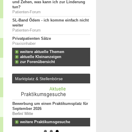
und Zehen, was kann ich zur Linderung
tun?
Patienten-Forum
SL-Band Ödem - ich komme einfach nicht
weiter
Patienten-Forum
Privatpatienten Sätze
Praxisinhaber
weitere aktuelle Themen
aktuelle Kleinanzeigen
zur Forenübersicht
Marktplatz & Stellenbörse
Bewerbung um einen Praktikumsplatz für
Ergotherapeut*in (m/w
September 2026
unseres Teams gesuch
Berlin/ Mitte
74731 - Walldürn
n zum
weitere Praktikumsgesuche
Ergotherapeut (m/w/d) 
funktionelle Behandlun