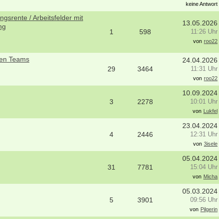
keine Antwort
gsrente / Arbeitsfelder mit
13.05.2026
ng
1
598
11:26 Uhr
von
roo22
ären Teams
24.04.2026
29
3464
11:31 Uhr
von
roo22
10.09.2024
3
2278
10:01 Uhr
von
Lukfel
23.04.2024
4
2446
12:31 Uhr
von
3isele
05.04.2024
31
7781
15:04 Uhr
von
Micha
05.03.2024
5
3901
09:56 Uhr
von
Pilgerin