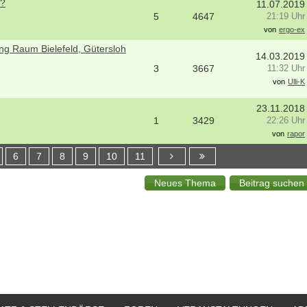
??
11.07.2019
5
4647
21:19 Uhr
von
ergo-ex
ng Raum Bielefeld, Gütersloh
14.03.2019
3
3667
11:32 Uhr
von
Ulli-K
23.11.2018
1
3429
22:26 Uhr
von
rapor
6
7
8
9
10
11