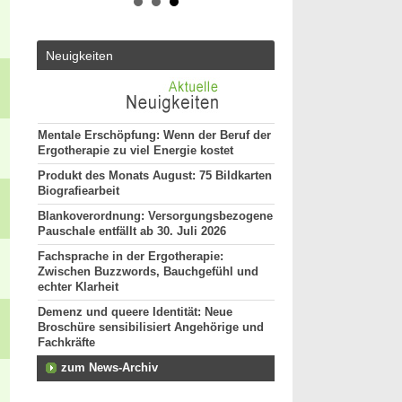
50931 - Köln
ut*in
Ergotherapeut (m/w/d)
Altersmedizin und Neu
Neuigkeiten
ES 22/2026
50931 - Köln
Ergotherapeut*in (m/w
unseres Teams gesuch
74731 - Walldürn
Mentale Erschöpfung: Wenn der Beruf der
Ergotherapie zu viel Energie kostet
weitere Stellenan
Produkt des Monats August: 75 Bildkarten
Biografiearbeit
Blankoverordnung: Versorgungsbezogene
Pauschale entfällt ab 30. Juli 2026
Fachsprache in der Ergotherapie:
Zwischen Buzzwords, Bauchgefühl und
echter Klarheit
Demenz und queere Identität: Neue
Broschüre sensibilisiert Angehörige und
Fachkräfte
zum News-Archiv