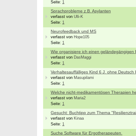
Seite:
1
Sprachprobleme z.B. Asylanten
verfasst von
Ulli-K
Seite:
1
Neurofeedback und MS
verfasst von
Hope105
Seite:
1
Wie organisiere ich einen geländegängigen R
verfasst von
DasMaggi
Seite:
1
Verhaltesauffälliges Kind 6 J. ohne Deutsch
verfasst von
Masupilami
Seite:
1
Welche nicht-medikamentösen Therapien he
verfasst von
Maria2
Seite:
1
Gesucht: Buchtipp zum Thema "Resilienztrai
verfasst von
Kinaa
Seite:
1
Suche Software für Ergotherapeuten.