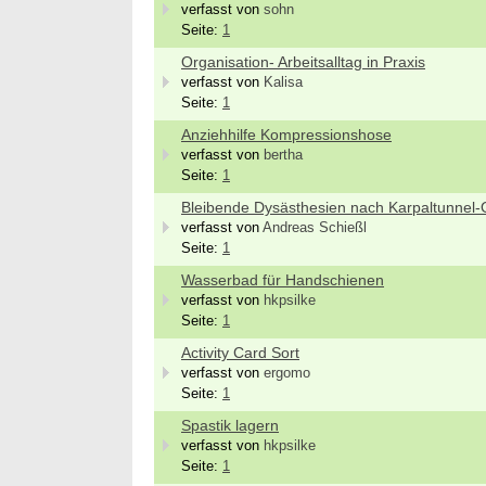
verfasst von
sohn
Seite:
1
Organisation- Arbeitsalltag in Praxis
verfasst von
Kalisa
Seite:
1
Anziehhilfe Kompressionshose
verfasst von
bertha
Seite:
1
Bleibende Dysästhesien nach Karpaltunnel
verfasst von
Andreas Schießl
Seite:
1
Wasserbad für Handschienen
verfasst von
hkpsilke
Seite:
1
Activity Card Sort
verfasst von
ergomo
Bewerbung um einen Praktikumsplatz für
Ergoth
Seite:
1
September 2026
Kinder
Berlin/ Mitte
25996 
Spastik lagern
verfasst von
hkpsilke
weitere Praktikumsgesuche
Ergoth
Seite:
1
Verso