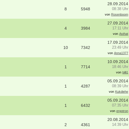
- Köln
28.09.2014
Starte als selbständige Ergotherape
8
5948
08:38 Uhr
erapeut (m/w/d) Station
in etablierter Praxengemeinschaft
medizin und Neurologie Weyertal
40000-49999 - Duisburg-Stadtmitte
von
Rosenboom
/2026
Praxisverkauf
27.09.2014
- Köln
70000-79999 - Raum Karlsruhe
4
3984
17:11 Uhr
erapeut*in (m/w/d) zur Erweiterung
von
Asthat
weitere Praxisanzeigen
es Teams gesucht
- Walldürn
17.09.2014
10
7342
23:49 Uhr
itere Stellenangebote
von
Anna1377
10.09.2014
1
7714
18:46 Uhr
von
billi1
05.09.2014
1
4287
08:39 Uhr
von
Kukdiehe
05.09.2014
1
6432
07:35 Uhr
von
ergotron
20.08.2014
2
4361
14:39 Uhr