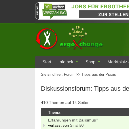
Start
Infothek
Shop
Marktplatz 
Sie sind hier:
Forum
>>
Tipps aus der Praxis
Diskussionsforum: Tipps aus de
410 Themen auf 14 Seiten.
Thema
Erfahrungen mit Ballismus?
verfasst von
Sinah90