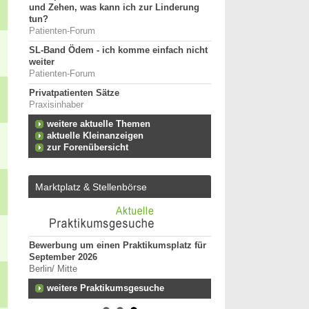
und Zehen, was kann ich zur Linderung
tun?
Patienten-Forum
SL-Band Ödem - ich komme einfach nicht
weiter
Patienten-Forum
Privatpatienten Sätze
Praxisinhaber
weitere aktuelle Themen
aktuelle Kleinanzeigen
zur Forenübersicht
Marktplatz & Stellenbörse
Bewerbung um einen Praktikumsplatz für
Ergotherapeut:in (m/w
September 2026
Kindertherapie
Berlin/ Mitte
25996 - Wenningstedt
n zum
weitere Praktikumsgesuche
Ergotherapeut (m/w/d)
Versorgung ES 21/202