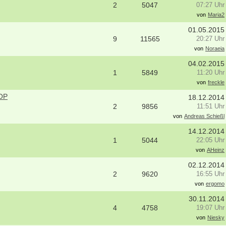
2
5047
07:27 Uhr
von
Maria2
01.05.2015
9
11565
20:27 Uhr
von
Noraeia
04.02.2015
1
5849
11:20 Uhr
von
freckle
-OP
18.12.2014
2
9856
11:51 Uhr
von
Andreas Schießl
14.12.2014
1
5044
22:05 Uhr
von
AHeinz
02.12.2014
2
9620
16:55 Uhr
erapeut:in (m/w/d) mit Schwerpunkt
ErgoPraxis
von
ergomo
therapie
20000-29999 - Ahrensburg
- Wenningstedt
30.11.2014
Ergotherapeutische Praxis in Berli
4
4758
19:07 Uhr
erapeut (m/w/d) in der ambulanten
01.03.2027 zu verkaufen
von
Niesky
rgung ES 21/2026
10000-19999 - Berlin