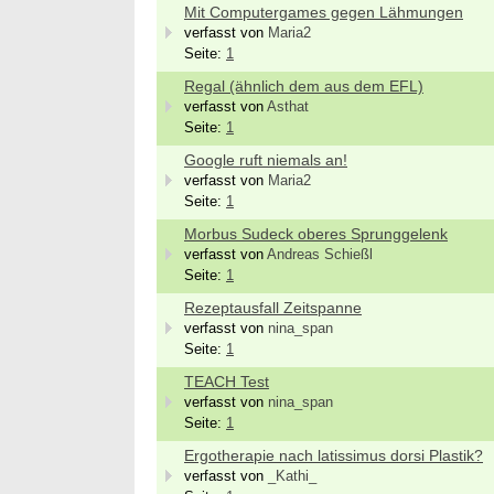
50931 
Mit Computergames gegen Lähmungen
verfasst von
Maria2
Ergoth
Seite:
1
Alters
ES 22
Regal (ähnlich dem aus dem EFL)
50931 
verfasst von
Asthat
Ergoth
Seite:
1
unser
Google ruft niemals an!
74731 
verfasst von
Maria2
we
Seite:
1
Morbus Sudeck oberes Sprunggelenk
verfasst von
Andreas Schießl
Seite:
1
Rezeptausfall Zeitspanne
verfasst von
nina_span
Seite:
1
TEACH Test
verfasst von
nina_span
Seite:
1
Ergotherapie nach latissimus dorsi Plastik?
verfasst von
_Kathi_