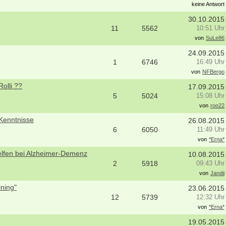
keine Antwort
30.10.2015
11
5562
10:51 Uhr
von
SuLe86
24.09.2015
1
6746
16:49 Uhr
von
NFBergo
olli ??
17.09.2015
5
5024
15:08 Uhr
von
roo22
 Kenntnisse
26.08.2015
6
6050
11:49 Uhr
von
*Erna*
lfen bei Alzheimer-Demenz
10.08.2015
2
5918
09:43 Uhr
von
Jandii
ning"
23.06.2015
12
5739
12:32 Uhr
von
*Erna*
19.05.2015