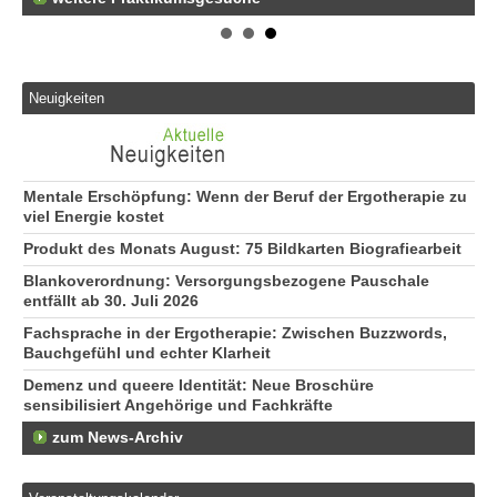
Er
25
Er
21
Neuigkeiten
50
Er
Ne
50
Mentale Erschöpfung: Wenn der Beruf der Ergotherapie zu
viel Energie kostet
Produkt des Monats August: 75 Bildkarten Biografiearbeit
Blankoverordnung: Versorgungsbezogene Pauschale
entfällt ab 30. Juli 2026
Fachsprache in der Ergotherapie: Zwischen Buzzwords,
Bauchgefühl und echter Klarheit
Demenz und queere Identität: Neue Broschüre
sensibilisiert Angehörige und Fachkräfte
zum News-Archiv