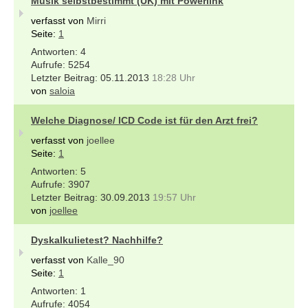
Musik selbstbestimmt (UK) mit Powerlink
verfasst von
Mirri
Seite:
1
4
5254
05.11.2013
18:28 Uhr
von
saloia
Welche Diagnose/ ICD Code ist für den Arzt frei?
verfasst von
joellee
Seite:
1
5
3907
30.09.2013
19:57 Uhr
von
joellee
Dyskalkulietest? Nachhilfe?
verfasst von
Kalle_90
Seite:
1
1
4054