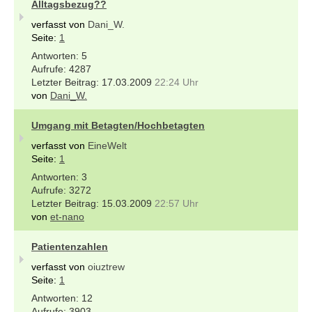
Alltagsbezug??
verfasst von
Dani_W.
Seite:
1
5
4287
17.03.2009
22:24 Uhr
von
Dani_W.
Umgang mit Betagten/Hochbetagten
verfasst von
EineWelt
Seite:
1
3
3272
15.03.2009
22:57 Uhr
von
et-nano
Patientenzahlen
verfasst von
oiuztrew
Seite:
1
12
3903