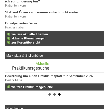
ich zur Linderung tun?
Patienten-Forum
SL-Band Ödem - ich komme einfach nicht weiter
Patienten-Forum
Privatpatienten Sätze
Praxisinhaber
weitere aktuelle Themen
aktuelle Kleinanzeigen
zur Forenübersicht
Marktplatz & Stellenbörse
Bewerbung um einen Praktikumsplatz für September 2026
Er
Berlin/ Mitte
ge
747
fen
weitere Praktikumsgesuche
Er
Tei
20
Er
Neuigkeiten