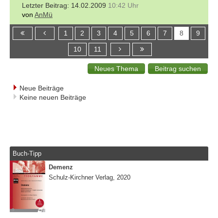
14.02.2009
10:42 Uhr
von
AnMü
1
2
3
4
5
6
7
8
9
10
11
Neue Beiträge
Keine neuen Beiträge
Buch-Tipp
Demenz
Schulz-Kirchner Verlag, 2020