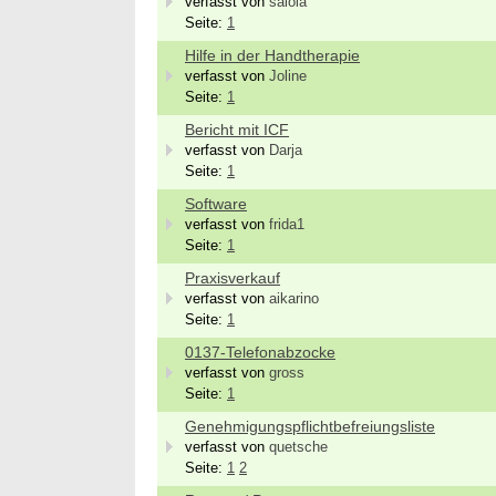
verfasst von
saloia
Seite:
1
Hilfe in der Handtherapie
verfasst von
Joline
Seite:
1
Bericht mit ICF
verfasst von
Darja
Seite:
1
Software
verfasst von
frida1
Seite:
1
Praxisverkauf
verfasst von
aikarino
Seite:
1
0137-Telefonabzocke
verfasst von
gross
Seite:
1
Genehmigungspflichtbefreiungsliste
verfasst von
quetsche
Seite:
1
2