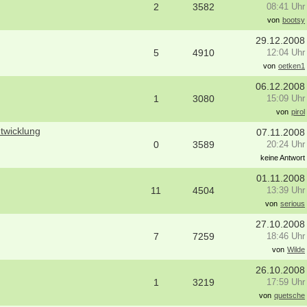
2
3582
08:41 Uhr
von
bootsy
29.12.2008
5
4910
12:04 Uhr
von
oetken1
06.12.2008
1
3080
15:09 Uhr
von
pirol
ntwicklung
07.11.2008
0
3589
20:24 Uhr
keine Antwort
01.11.2008
11
4504
13:39 Uhr
von
serious
27.10.2008
7
7259
18:46 Uhr
bung um einen Praktikumsplatz für
Ergotherapeut:in (m/w/d) mit Schw
von
Wilde
mber 2026
Kindertherapie
 Mitte
25996 - Wenningstedt
26.10.2008
1
3219
17:59 Uhr
itere Praktikumsgesuche
Ergotherapeut (m/w/d) in der ambul
von
quetsche
Versorgung ES 21/2026