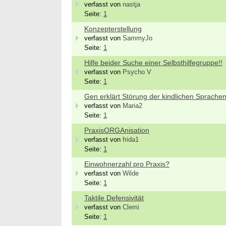
verfasst von
nastja
Seite:
1
Konzepterstellung
verfasst von
SammyJo
Seite:
1
Hilfe beider Suche einer Selbsthilfegruppe!!
verfasst von
Psycho V
Seite:
1
Gen erklärt Störung der kindlichen Sprache
verfasst von
Maria2
Seite:
1
PraxisORGAnisation
verfasst von
frida1
Seite:
1
Einwohnerzahl pro Praxis?
verfasst von
Wilde
Bewer
Seite:
1
Septe
Taktile Defensivität
Berlin/
verfasst von
Clemi
we
Seite:
1