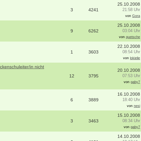
50931 - Köln
25.10.2008
3
4241
21:58 Uhr
Ergotherapeut (m/w/d) Station
Altersmedizin und Neurologie Weye
von
Gora
ES 22/2026
25.10.2008
50931 - Köln
9
6262
03:04 Uhr
Ergotherapeut*in (m/w/d) zur Erwei
von
quetsche
unseres Teams gesucht
74731 - Walldürn
22.10.2008
1
3603
08:54 Uhr
weitere Stellenangebote
von
lokielie
kenschuleiter/in nicht
20.10.2008
12
3795
07:53 Uhr
von
gaby7
16.10.2008
6
3889
18:40 Uhr
von
nesi
15.10.2008
3
3463
08:34 Uhr
von
gaby7
14.10.2008