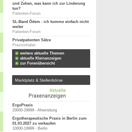
und Zehen, was kann ich zur Linderung
tun?
Patienten-Forum
SL-Band Ödem - ich komme einfach nicht
weiter
Patienten-Forum
Privatpatienten Sätze
Praxisinhaber
weitere aktuelle Themen
aktuelle Kleinanzeigen
zur Forenübersicht
Marktplatz & Stellenbörse
erpunkt
ErgoPraxis
Bewerbung um einen P
20000-29999 - Ahrensburg
September 2026
Berlin/ Mitte
Ergotherapeutische Praxis in Berlin zum
anten
01.03.2027 zu verkaufen
weitere Praktiku
10000-19999 - Berlin