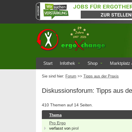
Start
Infothek
Shop
Marktplatz 
Sie sind hier:
Forum
>>
Tipps aus der Praxis
Diskussionsforum: Tipps aus de
410 Themen auf 14 Seiten.
Thema
Pro Ergo
verfasst von
pirol