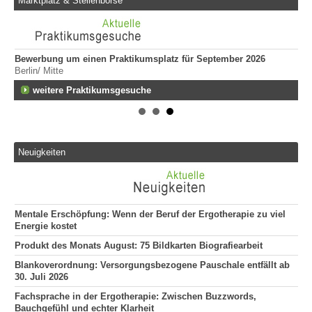
Marktplatz & Stellenbörse
Bewerbung um einen Praktikumsplatz für September 2026
Er
Berlin/ Mitte
ge
747
fen
weitere Praktikumsgesuche
Er
Tei
20
Er
Neuigkeiten
292
Att
135
Mentale Erschöpfung: Wenn der Beruf der Ergotherapie zu viel
Energie kostet
Produkt des Monats August: 75 Bildkarten Biografiearbeit
Blankoverordnung: Versorgungsbezogene Pauschale entfällt ab
30. Juli 2026
Fachsprache in der Ergotherapie: Zwischen Buzzwords,
Bauchgefühl und echter Klarheit