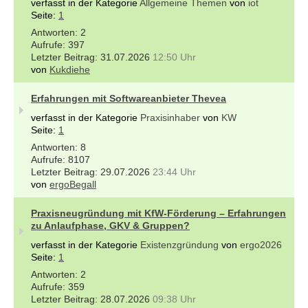
verfasst in der Kategorie
Allgemeine Themen
von
iot
Seite:
1
2
397
31.07.2026
12:50 Uhr
von
Kukdiehe
Erfahrungen mit Softwareanbieter Thevea
verfasst in der Kategorie
Praxisinhaber
von
KW
Seite:
1
8
8107
29.07.2026
23:44 Uhr
von
ergoBegall
Praxisneugründung mit KfW-Förderung – Erfahrungen
zu Anlaufphase, GKV & Gruppen?
verfasst in der Kategorie
Existenzgründung
von
ergo2026
Seite:
1
2
359
28.07.2026
09:38 Uhr