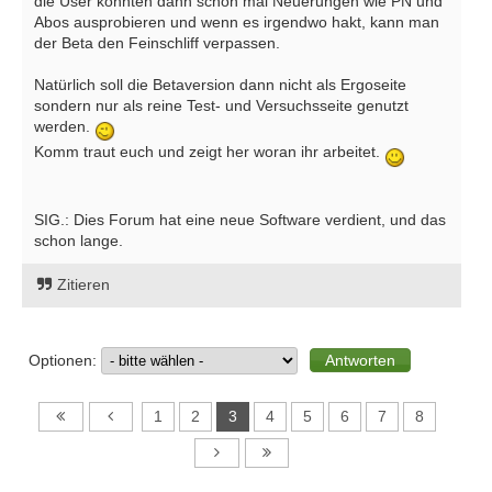
die User könnten dann schon mal Neuerungen wie PN und
Abos ausprobieren und wenn es irgendwo hakt, kann man
der Beta den Feinschliff verpassen.
Natürlich soll die Betaversion dann nicht als Ergoseite
sondern nur als reine Test- und Versuchsseite genutzt
werden.
Komm traut euch und zeigt her woran ihr arbeitet.
SIG.: Dies Forum hat eine neue Software verdient, und das
schon lange.
Zitieren
Optionen:
1
2
3
4
5
6
7
8