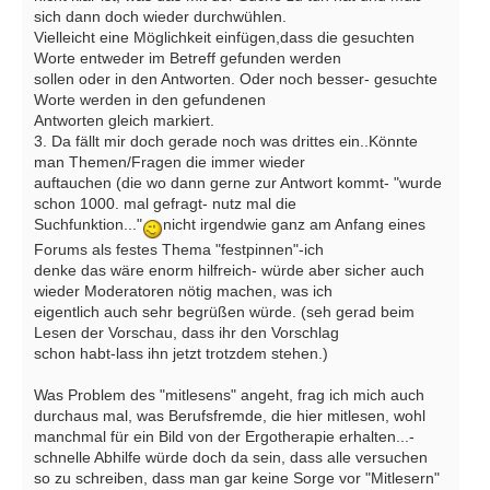
sich dann doch wieder durchwühlen.
Vielleicht eine Möglichkeit einfügen,dass die gesuchten
Worte entweder im Betreff gefunden werden
sollen oder in den Antworten. Oder noch besser- gesuchte
Worte werden in den gefundenen
Antworten gleich markiert.
3. Da fällt mir doch gerade noch was drittes ein..Könnte
man Themen/Fragen die immer wieder
auftauchen (die wo dann gerne zur Antwort kommt- "wurde
schon 1000. mal gefragt- nutz mal die
Suchfunktion..."
nicht irgendwie ganz am Anfang eines
Forums als festes Thema "festpinnen"-ich
denke das wäre enorm hilfreich- würde aber sicher auch
wieder Moderatoren nötig machen, was ich
eigentlich auch sehr begrüßen würde. (seh gerad beim
Lesen der Vorschau, dass ihr den Vorschlag
schon habt-lass ihn jetzt trotzdem stehen.)
Was Problem des "mitlesens" angeht, frag ich mich auch
durchaus mal, was Berufsfremde, die hier mitlesen, wohl
manchmal für ein Bild von der Ergotherapie erhalten...-
schnelle Abhilfe würde doch da sein, dass alle versuchen
so zu schreiben, dass man gar keine Sorge vor "Mitlesern"