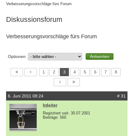
Verbesserungsvorschläge fürs Forum
Diskussionsforum
Verbesserungsvorschläge fürs Forum
Optionen:
1
2
3
4
5
6
7
8
6. Juni 2011 08:24
# 31
lrdeiter
Registriert seit: 30.07.2001
Beiträge: 560