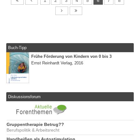
1
2
3
4
5
6
7
8
Buch-Tipp
Frühe Förderung von Kindern von 0 bis 3
Ernst Reinhardt Verlag, 2016
Diskussionsforum
Gruppentherapie Betrug??
Berufspolitik & Arbeitsrecht
Handbeißen als Autostimulation