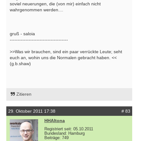
soviel neuerungen, die (von mir) einfach nicht
wahrgenommen werden....
gruß - saloia
-------------------------------------
>>Was wir brauchen, sind ein paar verrückte Leute; seht
euch an, wohin uns die Normalen gebracht haben. <<
(g.b.shaw)
Zitieren
29. Oktober 2011 17:38
# 83
HHAltona
Registriert seit: 05.10.2011
Bundesland: Hamburg
Beiträge: 749