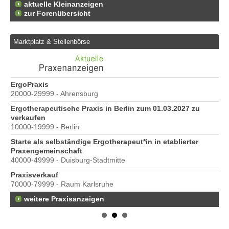
aktuelle Kleinanzeigen
zur Forenübersicht
Marktplatz & Stellenbörse
ErgoPraxis
Be
20000-29999 - Ahrensburg
Ber
Ergotherapeutische Praxis in Berlin zum 01.03.2027 zu
e
verkaufen
10000-19999 - Berlin
Starte als selbständige Ergotherapeut*in in etablierter
Praxengemeinschaft
40000-49999 - Duisburg-Stadtmitte
Praxisverkauf
70000-79999 - Raum Karlsruhe
weitere Praxisanzeigen
s