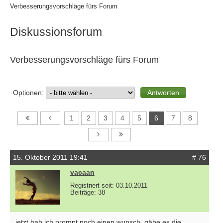
Verbesserungsvorschläge fürs Forum
Diskussionsforum
Verbesserungsvorschläge fürs Forum
Optionen:
1
2
3
4
5
6
7
8
15. Oktober 2011 19:41
# 76
vacaan
Registriert seit: 03.10.2011
Beiträge: 38
jetzt hab ich prompt noch einen wunsch. gäbe es die