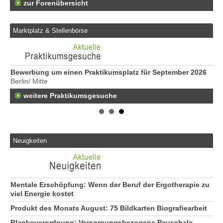
zur Forenübersicht
Marktplatz & Stellenbörse
Bewerbung um einen Praktikumsplatz für September 2026
Er
Berlin/ Mitte
25
weitere Praktikumsgesuche
Er
21
50
Er
Ne
Neuigkeiten
50
Er
ge
74
Mentale Erschöpfung: Wenn der Beruf der Ergotherapie zu
Er
viel Energie kostet
Be
Produkt des Monats August: 75 Bildkarten Biografiearbeit
20
Blankoverordnung: Versorgungsbezogene Pauschale