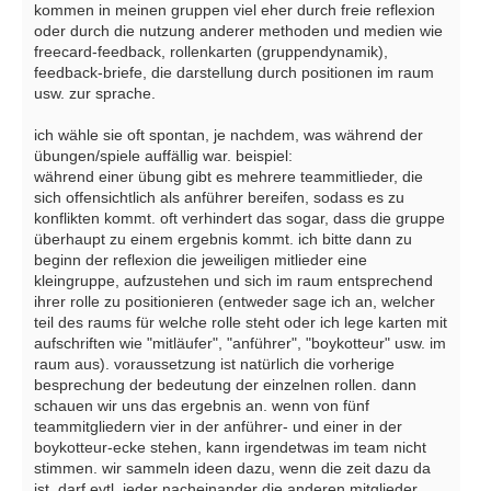
kommen in meinen gruppen viel eher durch freie reflexion
oder durch die nutzung anderer methoden und medien wie
freecard-feedback, rollenkarten (gruppendynamik),
feedback-briefe, die darstellung durch positionen im raum
usw. zur sprache.
ich wähle sie oft spontan, je nachdem, was während der
übungen/spiele auffällig war. beispiel:
während einer übung gibt es mehrere teammitlieder, die
sich offensichtlich als anführer bereifen, sodass es zu
konflikten kommt. oft verhindert das sogar, dass die gruppe
überhaupt zu einem ergebnis kommt. ich bitte dann zu
beginn der reflexion die jeweiligen mitlieder eine
kleingruppe, aufzustehen und sich im raum entsprechend
ihrer rolle zu positionieren (entweder sage ich an, welcher
teil des raums für welche rolle steht oder ich lege karten mit
aufschriften wie "mitläufer", "anführer", "boykotteur" usw. im
raum aus). voraussetzung ist natürlich die vorherige
besprechung der bedeutung der einzelnen rollen. dann
schauen wir uns das ergebnis an. wenn von fünf
teammitgliedern vier in der anführer- und einer in der
boykotteur-ecke stehen, kann irgendetwas im team nicht
stimmen. wir sammeln ideen dazu, wenn die zeit dazu da
ist, darf evtl. jeder nacheinander die anderen mitglieder