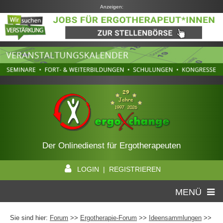
Anzeigen:
Der Onlinedienst für Ergotherapeuten
LOGIN | REGISTRIEREN
MENÜ
Sie sind hier:
Forum
>>
Ergotherapie-Forum
>>
Ideensammlungen
>>