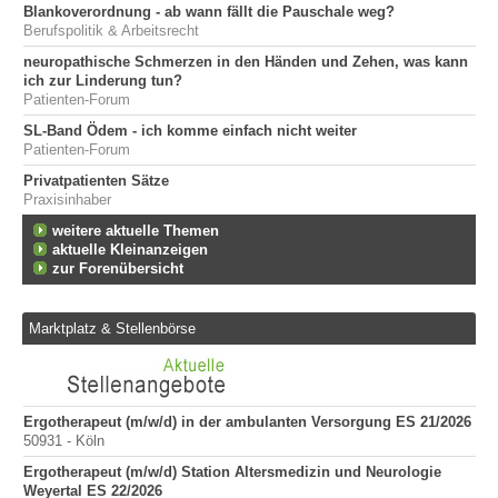
Blankoverordnung - ab wann fällt die Pauschale weg?
Berufspolitik & Arbeitsrecht
neuropathische Schmerzen in den Händen und Zehen, was kann
ich zur Linderung tun?
Patienten-Forum
SL-Band Ödem - ich komme einfach nicht weiter
Patienten-Forum
Privatpatienten Sätze
Praxisinhaber
weitere aktuelle Themen
aktuelle Kleinanzeigen
zur Forenübersicht
Marktplatz & Stellenbörse
Ergotherapeut (m/w/d) in der ambulanten Versorgung ES 21/2026
Er
50931 - Köln
200
Ergotherapeut (m/w/d) Station Altersmedizin und Neurologie
Er
Weyertal ES 22/2026
100