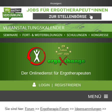
Anzeigen:
Der Onlinedienst für Ergotherapeuten
LOGIN | REGISTRIEREN
MENÜ
Sie sind hier:
Forum
>>
Ergotherapie-Forum
>>
Ideensammlungen
>>