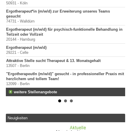
50931 - Köln
Sta
Ergotherapeut*in (m/w/d) zur Erweiterung unseres Teams
Pr
gesucht
400
74731 - Walldürn
Pr
Ergotherapeut (m/w/d) für psychisch-funktionelle Behandlung in
70
Teilzeit oder Vollzeit
Pr
20144 - Hamburg
40
Ergotherapeut (m/w/d)
29221 - Celle
Attraktive Stelle sucht Therapeut & 13. Monatsgehalt
13507 - Berlin
"ErgotherapeutIn (m/w/d)" gesucht - in professioneller Praxis mit
herzlichem und tollem Team!
12099 - Berlin
weitere Stellenangebote
Neuigkeiten