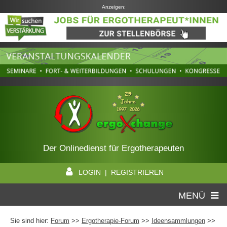
Anzeigen:
Der Onlinedienst für Ergotherapeuten
LOGIN | REGISTRIEREN
MENÜ
Sie sind hier:
Forum
>>
Ergotherapie-Forum
>>
Ideensammlungen
>>