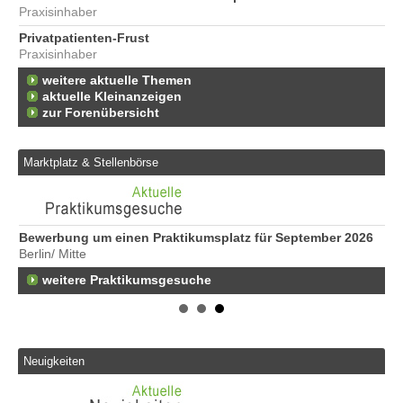
Praxisinhaber
Privatpatienten-Frust
Praxisinhaber
weitere aktuelle Themen
aktuelle Kleinanzeigen
zur Forenübersicht
Marktplatz & Stellenbörse
Bewerbung um einen Praktikumsplatz für September 2026
Er
Berlin/ Mitte
25
weitere Praktikumsgesuche
Er
21
50
Er
Ne
Neuigkeiten
50
Er