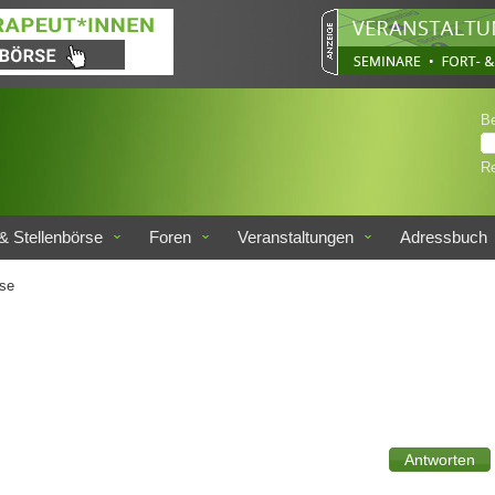
B
Re
& Stellenbörse
Foren
Veranstaltungen
Adressbuch
se