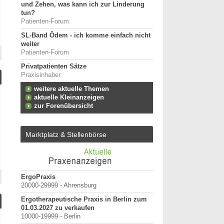
und Zehen, was kann ich zur Linderung
tun?
Patienten-Forum
SL-Band Ödem - ich komme einfach nicht
weiter
Patienten-Forum
Privatpatienten Sätze
Praxisinhaber
weitere aktuelle Themen
aktuelle Kleinanzeigen
zur Forenübersicht
Marktplatz & Stellenbörse
erpunkt
ErgoPraxis
Bewerbung um einen P
20000-29999 - Ahrensburg
September 2026
Berlin/ Mitte
Ergotherapeutische Praxis in Berlin zum
anten
01.03.2027 zu verkaufen
weitere Praktiku
10000-19999 - Berlin