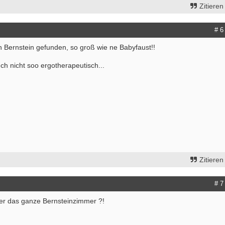
Zitieren
# 6
n Bernstein gefunden, so groß wie ne Babyfaust!!
uch nicht soo ergotherapeutisch...
Zitieren
# 7
ter das ganze Bernsteinzimmer ?!