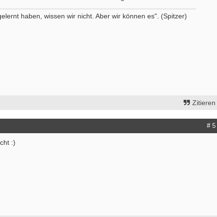
50931 - Köln
Ergotherapeut (m/w/d) Station
gelernt haben, wissen wir nicht. Aber wir können es". (Spitzer)
Altersmedizin und Neurologie Weye
ES 22/2026
50931 - Köln
Ergotherapeut*in (m/w/d) zur Erwei
unseres Teams gesucht
74731 - Walldürn
Ergotherapeut (m/w/d) für psychisc
funktionelle Behandlung in Teilzeit
Vollzeit
Zitieren
20144 - Hamburg
Ergotherapeut (m/w/d)
# 5
29221 - Celle
cht :)
Attraktive Stelle sucht Therapeut & 
Monatsgehalt
13507 - Berlin
weitere Stellenangebote