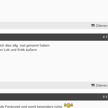
Zitieren
# 3
 ich dies allg. mal genannt haben.
nn Lob und Kritik äußern
Zitieren
bung um einen Praktikumsplatz für
Ergotherapeut:in (m/w/d) mit Schw
mber 2026
Kindertherapie
 Mitte
25996 - Wenningstedt
# 4
itere Praktikumsgesuche
Ergotherapeut (m/w/d) in der ambul
Versorgung ES 21/2026
ade Ferienzeit und somit besonders ruhig.