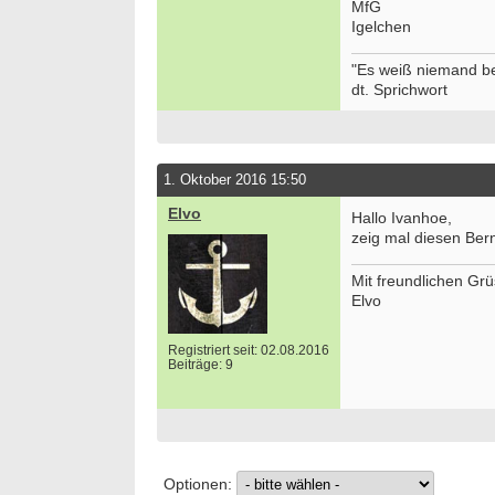
MfG
Igelchen
"Es weiß niemand bes
dt. Sprichwort
1. Oktober 2016 15:50
Elvo
Hallo Ivanhoe,
zeig mal diesen Bern
Mit freundlichen Gr
Elvo
Registriert seit: 02.08.2016
Beiträge: 9
Optionen: