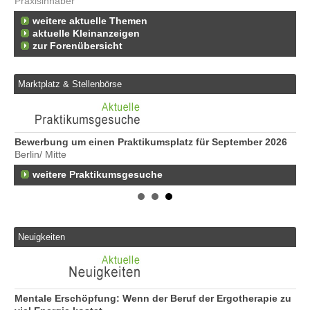
Praxisinhaber
weitere aktuelle Themen
aktuelle Kleinanzeigen
zur Forenübersicht
Marktplatz & Stellenbörse
Bewerbung um einen Praktikumsplatz für September 2026
Er
Berlin/ Mitte
25
weitere Praktikumsgesuche
Er
21
50
Er
Ne
Neuigkeiten
50
Er
ge
74
Mentale Erschöpfung: Wenn der Beruf der Ergotherapie zu