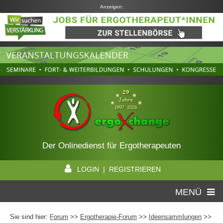
Anzeigen:
Der Onlinedienst für Ergotherapeuten
LOGIN | REGISTRIEREN
MENÜ
Sie sind hier:
Forum
>>
Ergotherapie-Forum
>>
Ideensammlungen
>>