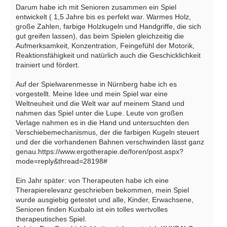
Darum habe ich mit Senioren zusammen ein Spiel
entwickelt ( 1,5 Jahre bis es perfekt war. Warmes Holz,
große Zahlen, farbige Holzkugeln und Handgriffe, die sich
gut greifen lassen), das beim Spielen gleichzeitig die
Aufmerksamkeit, Konzentration, Feingefühl der Motorik,
Reaktionsfähigkeit und natürlich auch die Geschicklichkeit
trainiert und fördert.
Auf der Spielwarenmesse in Nürnberg habe ich es
vorgestellt. Meine Idee und mein Spiel war eine
Weltneuheit und die Welt war auf meinem Stand und
nahmen das Spiel unter die Lupe. Leute von großen
Verlage nahmen es in die Hand und untersuchten den
Verschiebemechanismus, der die farbigen Kugeln steuert
und der die vorhandenen Bahnen verschwinden lässt ganz
genau.https://www.ergotherapie.de/foren/post.aspx?
mode=reply&thread=28198#
Ein Jahr später: von Therapeuten habe ich eine
Therapierelevanz geschrieben bekommen, mein Spiel
wurde ausgiebig getestet und alle, Kinder, Erwachsene,
Senioren finden Kuxbalo ist ein tolles wertvolles
therapeutisches Spiel.