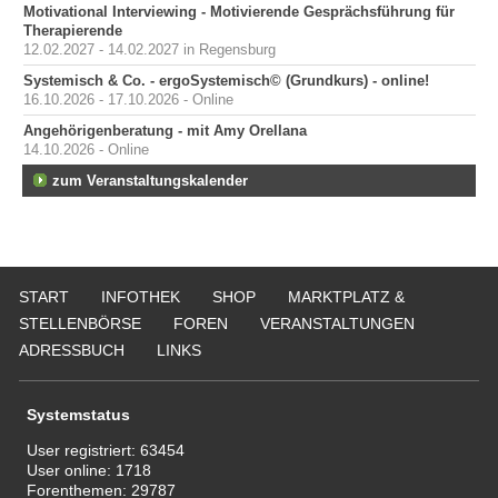
Motivational Interviewing - Motivierende Gesprächsführung für
Therapierende
12.02.2027 - 14.02.2027 in Regensburg
Systemisch & Co. - ergoSystemisch© (Grundkurs) - online!
16.10.2026 - 17.10.2026 - Online
Angehörigenberatung - mit Amy Orellana
14.10.2026 - Online
zum Veranstaltungskalender
START
INFOTHEK
SHOP
MARKTPLATZ &
STELLENBÖRSE
FOREN
VERANSTALTUNGEN
ADRESSBUCH
LINKS
Systemstatus
User registriert:
63454
User online:
1718
Forenthemen:
29787