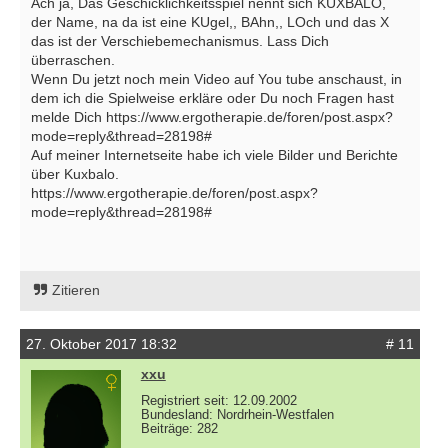
Ach ja, Das Geschicklichkeitsspiel nennt sich KUXBALO,
der Name, na da ist eine KUgel,, BAhn,, LOch und das X
das ist der Verschiebemechanismus. Lass Dich
überraschen.
Wenn Du jetzt noch mein Video auf You tube anschaust, in
dem ich die Spielweise erkläre oder Du noch Fragen hast
melde Dich https://www.ergotherapie.de/foren/post.aspx?
mode=reply&thread=28198#
Auf meiner Internetseite habe ich viele Bilder und Berichte
über Kuxbalo.
https://www.ergotherapie.de/foren/post.aspx?
mode=reply&thread=28198#
Zitieren
27. Oktober 2017 18:32
# 11
xxu
Registriert seit: 12.09.2002
Bundesland: Nordrhein-Westfalen
Beiträge: 282