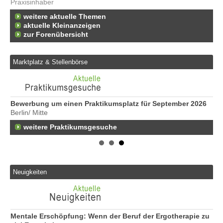
Praxisinhaber
weitere aktuelle Themen
aktuelle Kleinanzeigen
zur Forenübersicht
Marktplatz & Stellenbörse
Bewerbung um einen Praktikumsplatz für September 2026
Er
Berlin/ Mitte
25
weitere Praktikumsgesuche
Er
21
50
Er
Ne
Neuigkeiten
50
Er
ge
74
Mentale Erschöpfung: Wenn der Beruf der Ergotherapie zu