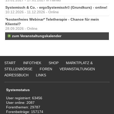
15.01.2027 - 17.01.2027 in Hanau
Systemisch & Co. - ergoSystemisch© (Grundkurs) - online!
10.12.2026 - 11.12.2026 - Online
*kostenfreies Webinar* Teletherapie - Chance für mein
Klientel?
28.09.2026 - Online
zum Veranstaltungskalender
START
INFOTHEK
SHOP
MARKTPLATZ &
STELLENBÖRSE
FOREN
VERANSTALTUNGEN
ADRESSBUCH
LINKS
Systemstatus
User registriert:
63456
User online:
2087
Forenthemen:
29787
Forenbeiträge:
157174