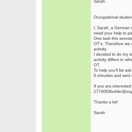
Sarah
Occupational studen
I, Sarah, a German 
need your help to p
One task this semste
OT’s. Therefore we a
activity.
I decided to do my st
activity differs in ot
OT.
To help you’ll be as
5 minuties and sen
If you are interested
1774093buhler@zuyd.
Thanks a lot!
Sarah