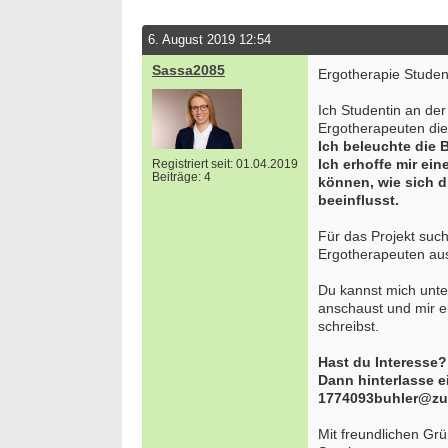
6. August 2019 12:54
Sassa2085
Ergotherapie Student
Ich Studentin an de
Ergotherapeuten die
Ich beleuchte die 
Ich erhoffe mir ei
Registriert seit: 01.04.2019
Beiträge: 4
können, wie sich d
beeinflusst.
Für das Projekt suc
Ergotherapeuten au
Du kannst mich unte
anschaust und mir e
schreibst.
Hast du Interesse?
Dann hinterlasse e
1774093buhler@zu
Mit freundlichen Gr