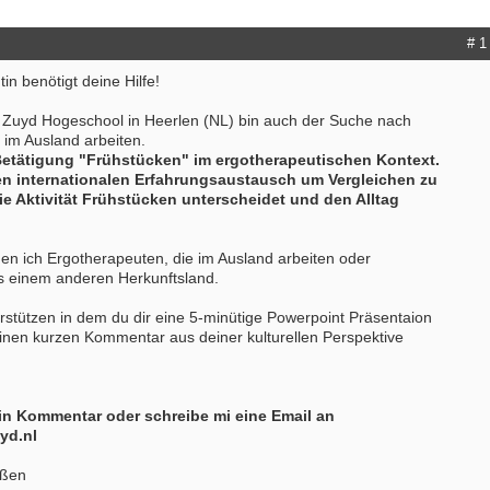
# 1
in benötigt deine Hilfe!
r Zuyd Hogeschool in Heerlen (NL) bin auch der Suche nach
 im Ausland arbeiten.
Betätigung "Frühstücken" im ergotherapeutischen Kontext.
nen internationalen Erfahrungsaustausch um Vergleichen zu
ie Aktivität Frühstücken unterscheidet und den Alltag
hen ich Ergotherapeuten, die im Ausland arbeiten oder
s einem anderen Herkunftsland.
rstützen in dem du dir eine 5-minütige Powerpoint Präsentaion
inen kurzen Kommentar aus deiner kulturellen Perspektive
in Kommentar oder schreibe mi eine Email an
yd.nl
üßen