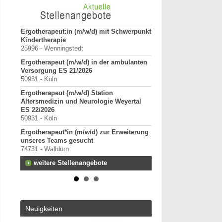
tz für
Ergotherapeut:in (m/w/d) mit Schwerpunkt
ErgoPraxis
Kindertherapie
20000-29999 - Ahrensbu
25996 - Wenningstedt
Ergotherapeutische Pr
Ergotherapeut (m/w/d) in der ambulanten
01.03.2027 zu verkaufe
Versorgung ES 21/2026
10000-19999 - Berlin
50931 - Köln
Starte als selbständig
Ergotherapeut (m/w/d) Station
in etablierter Praxeng
Altersmedizin und Neurologie Weyertal
40000-49999 - Duisburg-
ES 22/2026
Praxisverkauf
50931 - Köln
70000-79999 - Raum Kar
Ergotherapeut*in (m/w/d) zur Erweiterung
weitere Praxisanz
unseres Teams gesucht
74731 - Walldürn
weitere Stellenangebote
Neuigkeiten