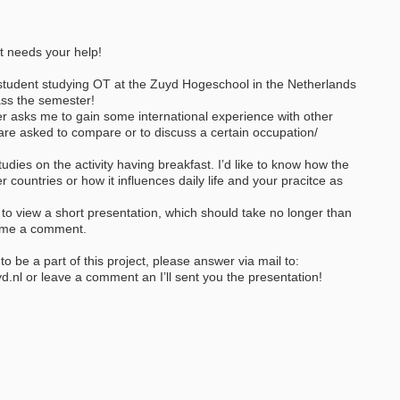
t needs your help!
Bewerbung um einen Praktikumspla
September 2026
student studying OT at the Zuyd Hogeschool in the Netherlands
Berlin/ Mitte
ass the semester!
weitere Praktikumsgesuche
r asks me to gain some international experience with other
re asked to compare or to discuss a certain occupation/
udies on the activity having breakfast. I’d like to know how the
her countries or how it influences daily life and your pracitce as
k to view a short presentation, which should take no longer than
t me a comment.
 to be a part of this project, please answer via mail to:
nl or leave a comment an I’ll sent you the presentation!