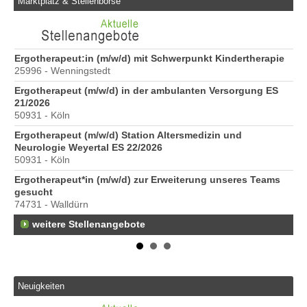
Marktplatz & Stellenbörse
6
Ergotherapeut:in (m/w/d) mit Schwerpunkt Kindertherapie
Er
25996 - Wenningstedt
20
Ergotherapeut (m/w/d) in der ambulanten Versorgung ES
Er
21/2026
ve
50931 - Köln
10
Ergotherapeut (m/w/d) Station Altersmedizin und
St
Neurologie Weyertal ES 22/2026
Pr
50931 - Köln
40
Ergotherapeut*in (m/w/d) zur Erweiterung unseres Teams
Pr
gesucht
70
74731 - Walldürn
weitere Stellenangebote
Neuigkeiten